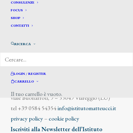
Zoboli Augusto
CONSULENZE
FOCUS
SHOP
CONTATTI
RICERCA
DIZIONARIO DEGLI ARTISTI
LOGIN / REGISTER
CARRELLO
Istituto Matteucci
Il tuo carrello è vuoto.
viale Buonarroti, 9 – 55049 Viareggio (LU)
tel +39 0584 54354
info@istitutomatteucci.it
privacy policy
–
cookie policy
Iscriviti alla Newsletter dell’Istituto