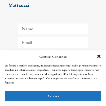
Matteucci
Gestisci Consenso
ISCRIVITI
Per fornire le migliori esperienze, utilizziamo tecnologie come i cookie per memorizzare e/o
accedere alle informazioni del dispositivo. Il consenso a queste tecnologie ci permetterà di
Facendo clic per iscriverti, riconosci che le tue informazioni saranno trattate
elaborare dati come il comportamento di navigazione o ID unici su questo sito. Non
seguendo la nostra
Privacy Policy
acconsentire o ritirare il consenso può influire negativamente su alcune caratteristiche e
© 2025 Istituto Matteucci. All right reserved
funzioni.
Nessuna parte di questo sito può essere riprodotta o trasmessa con qualsiasi mezzo senza
l’autorizzazione scritta dei proprietari dei diritti e dell’Istituto Matteucci
Accetta