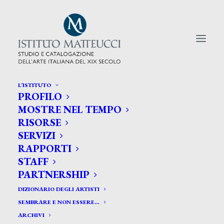
L’ISTITUTO
PROFILO
CERCA TRA GLI ARTISTI:
MOSTRE NEL TEMPO
RISORSE
Search
SERVIZI
for:
RAPPORTI
STAFF
PARTNERSHIP
DIZIONARIO DEGLI ARTISTI
SEMBRARE E NON ESSERE…
ARCHIVI