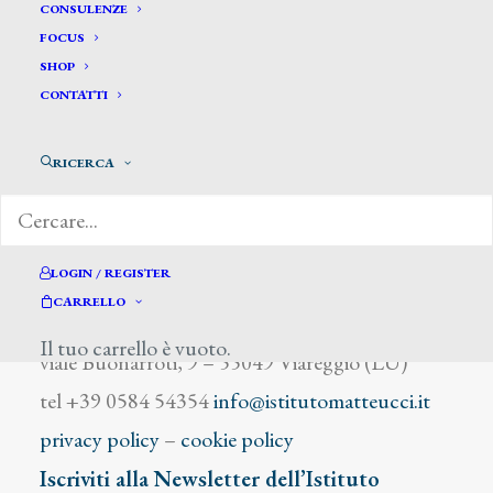
Zoffoli Andrea
CONSULENZE
FOCUS
SHOP
CONTATTI
RICERCA
DIZIONARIO DEGLI ARTISTI
LOGIN / REGISTER
CARRELLO
Istituto Matteucci
Il tuo carrello è vuoto.
viale Buonarroti, 9 – 55049 Viareggio (LU)
tel +39 0584 54354
info@istitutomatteucci.it
privacy policy
–
cookie policy
Iscriviti alla Newsletter dell’Istituto