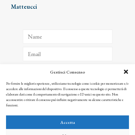
Matteucci
Gestisci Consenso
ISCRIVITI
Per fornire le migliori esperienze, utilizziamo tecnologie come i cookie per memorizzare e/o
accedere alle informazioni del dispositivo. Il consenso a queste tecnologie ci permetterà di
Facendo clic per iscriverti, riconosci che le tue informazioni saranno trattate
elaborare dati come il comportamento di navigazione o ID unici su questo sito. Non
seguendo la nostra
Privacy Policy
acconsentire o ritirare il consenso può influire negativamente su alcune caratteristiche e
© 2025 Istituto Matteucci. All right reserved
funzioni.
Nessuna parte di questo sito può essere riprodotta o trasmessa con qualsiasi mezzo senza
l’autorizzazione scritta dei proprietari dei diritti e dell’Istituto Matteucci
Accetta