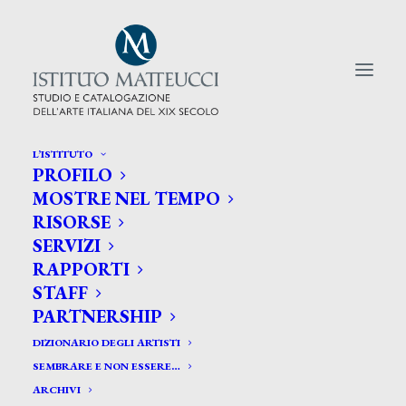
L’ISTITUTO
PROFILO
CERCA TRA GLI ARTISTI:
MOSTRE NEL TEMPO
RISORSE
Search
SERVIZI
for:
RAPPORTI
STAFF
PARTNERSHIP
DIZIONARIO DEGLI ARTISTI
SEMBRARE E NON ESSERE…
ARCHIVI