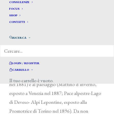
Zoppi Antonio *
CONSULENZE
FOCUS
SHOP
ZOPPI ANTONIO
CONTATTI
Novara 1860 – Firenze 1926
RICERCA
Di famiglia alessandrina, si formò con C.
Maccari a Roma, dove prese parte alle mostre
degli Amatori e Cultori dal 1882 (Una partita a
LOGIN / REGISTER
scacchi) al 1886. Si applicò alla pittura di genere
CARRELLO
(Un paggio del secolo XVI, esposto a Milano
Il tuo carrello è vuoto.
nel 1881) e al paesaggio (Mattino d’inverno,
esposto a Venezia nel 1887; Pace alpestre-Lago
di Deveso- Alpi Lepontine, esposto alla
Promotrice di Torino nel 1896). Da non