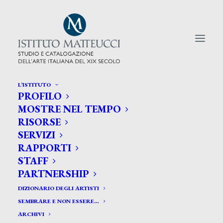
L’ISTITUTO
PROFILO
CERCA TRA GLI ARTISTI:
MOSTRE NEL TEMPO
RISORSE
Search
SERVIZI
for:
RAPPORTI
STAFF
PARTNERSHIP
DIZIONARIO DEGLI ARTISTI
SEMBRARE E NON ESSERE…
ARCHIVI