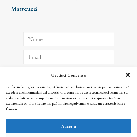
Matteucci
Gestisci Consenso
ISCRIVITI
Per fornire le migliori esperienze, utilizziamo tecnologie come i cookie per memorizzare e/o
accedere alle informazioni del dispositivo. Il consenso a queste tecnologie ci permetterà di
Facendo clic per iscriverti, riconosci che le tue informazioni saranno trattate
elaborare dati come il comportamento di navigazione o ID unici su questo sito. Non
seguendo la nostra
Privacy Policy
acconsentire o ritirare il consenso può influire negativamente su alcune caratteristiche e
© 2025 Istituto Matteucci. All right reserved
funzioni.
Nessuna parte di questo sito può essere riprodotta o trasmessa con qualsiasi mezzo senza
l’autorizzazione scritta dei proprietari dei diritti e dell’Istituto Matteucci
Accetta