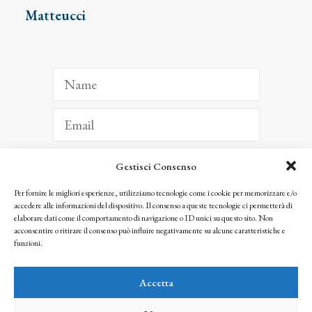
Matteucci
Gestisci Consenso
ISCRIVITI
Per fornire le migliori esperienze, utilizziamo tecnologie come i cookie per memorizzare e/o
accedere alle informazioni del dispositivo. Il consenso a queste tecnologie ci permetterà di
Facendo clic per iscriverti, riconosci che le tue informazioni saranno trattate
elaborare dati come il comportamento di navigazione o ID unici su questo sito. Non
seguendo la nostra
Privacy Policy
acconsentire o ritirare il consenso può influire negativamente su alcune caratteristiche e
© 2025 Istituto Matteucci. All right reserved
funzioni.
Nessuna parte di questo sito può essere riprodotta o trasmessa con qualsiasi mezzo senza
l’autorizzazione scritta dei proprietari dei diritti e dell’Istituto Matteucci
Accetta