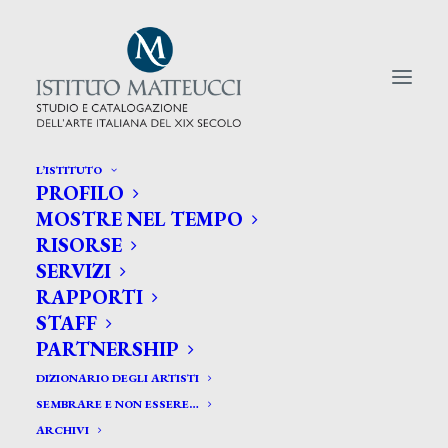
L’ISTITUTO
PROFILO
CERCA TRA GLI ARTISTI:
MOSTRE NEL TEMPO
RISORSE
Search
SERVIZI
for:
RAPPORTI
STAFF
PARTNERSHIP
DIZIONARIO DEGLI ARTISTI
SEMBRARE E NON ESSERE…
ARCHIVI