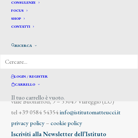
Zuccoletti Gaspare
CONSULENZE
FOCUS
SHOP
CONTATTI
RICERCA
DIZIONARIO DEGLI ARTISTI
LOGIN / REGISTER
CARRELLO
Istituto Matteucci
Il tuo carrello è vuoto.
viale Buonarroti, 9 – 55049 Viareggio (LU)
tel +39 0584 54354
info@istitutomatteucci.it
privacy policy
–
cookie policy
Iscriviti alla Newsletter dell’Istituto