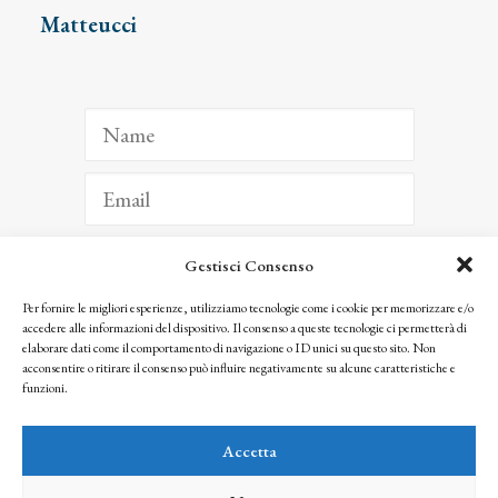
Matteucci
Gestisci Consenso
ISCRIVITI
Per fornire le migliori esperienze, utilizziamo tecnologie come i cookie per memorizzare e/o
accedere alle informazioni del dispositivo. Il consenso a queste tecnologie ci permetterà di
Facendo clic per iscriverti, riconosci che le tue informazioni saranno trattate
elaborare dati come il comportamento di navigazione o ID unici su questo sito. Non
seguendo la nostra
Privacy Policy
acconsentire o ritirare il consenso può influire negativamente su alcune caratteristiche e
© 2025 Istituto Matteucci. All right reserved
funzioni.
Nessuna parte di questo sito può essere riprodotta o trasmessa con qualsiasi mezzo senza
l’autorizzazione scritta dei proprietari dei diritti e dell’Istituto Matteucci
Accetta