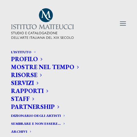
L’ISTITUTO
PROFILO
CERCA TRA GLI ARTISTI:
MOSTRE NEL TEMPO
RISORSE
Search
SERVIZI
for:
RAPPORTI
STAFF
PARTNERSHIP
DIZIONARIO DEGLI ARTISTI
SEMBRARE E NON ESSERE…
ARCHIVI