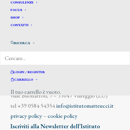
Zucoli Luigi
CONSULENZE
FOCUS
SHOP
CONTATTI
RICERCA
DIZIONARIO DEGLI ARTISTI
LOGIN / REGISTER
CARRELLO
Istituto Matteucci
Il tuo carrello è vuoto.
viale Buonarroti, 9 – 55049 Viareggio (LU)
tel +39 0584 54354
info@istitutomatteucci.it
privacy policy
–
cookie policy
Iscriviti alla Newsletter dell’Istituto