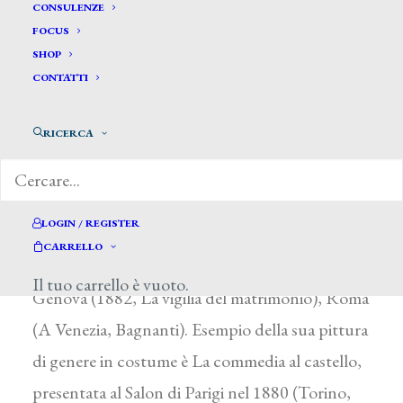
Zuliani Giovanni *
CONSULENZE
FOCUS
SHOP
ZULIANI GIOVANNI
CONTATTI
Villafranca Veronese 1836 – Torino 1892
RICERCA
Di professione impiegato, si dedicò tardi alla
pittura e dal 1864 comparve alle mostre di
Milano (La paurosa), Torino (1865,
LOGIN / REGISTER
L’ammonizione della nonna, 1866, Fabiola
CARRELLO
scaccia Fulvio-dal romanzo di N.P. Wiseman),
Il tuo carrello è vuoto.
Genova (1882, La vigilia del matrimonio), Roma
(A Venezia, Bagnanti). Esempio della sua pittura
di genere in costume è La commedia al castello,
presentata al Salon di Parigi nel 1880 (Torino,