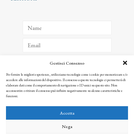
Gestisci Consenso
ISCRIVITI
Per fornire le migliori esperienze, utilizziamo tecnologie come i cookie per memorizzare e/o
accedere alle informazioni del dispositivo. Il consenso a queste tecnologie ci permetterà di
Facendo clic per iscriverti, riconosci che le tue informazioni saranno trattate
elaborare dati come il comportamento di navigazione o ID unici su questo sito. Non
seguendo la nostra
Privacy Policy
acconsentire o ritirare il consenso può influire negativamente su alcune caratteristiche e
© 2025 Istituto Matteucci. All right reserved
funzioni.
Nessuna parte di questo sito può essere riprodotta o trasmessa con qualsiasi mezzo senza
l’autorizzazione scritta dei proprietari dei diritti e dell’Istituto Matteucci
Accetta
Nega