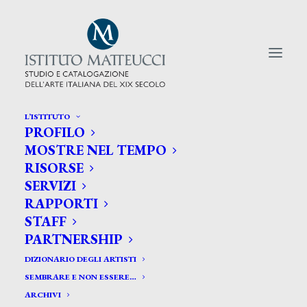
L’ISTITUTO
PROFILO
CERCA TRA GLI ARTISTI:
MOSTRE NEL TEMPO
RISORSE
Search
SERVIZI
for:
RAPPORTI
STAFF
PARTNERSHIP
DIZIONARIO DEGLI ARTISTI
SEMBRARE E NON ESSERE…
ARCHIVI