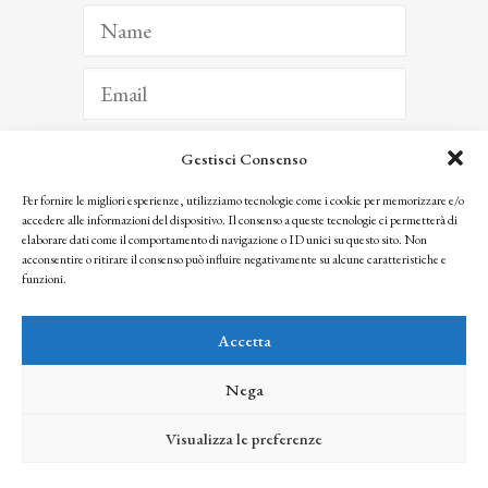
Gestisci Consenso
ISCRIVITI
Per fornire le migliori esperienze, utilizziamo tecnologie come i cookie per memorizzare e/o
accedere alle informazioni del dispositivo. Il consenso a queste tecnologie ci permetterà di
Facendo clic per iscriverti, riconosci che le tue informazioni saranno trattate
elaborare dati come il comportamento di navigazione o ID unici su questo sito. Non
seguendo la nostra
Privacy Policy
acconsentire o ritirare il consenso può influire negativamente su alcune caratteristiche e
© 2025 Istituto Matteucci. All right reserved
funzioni.
Nessuna parte di questo sito può essere riprodotta o trasmessa con qualsiasi mezzo senza
l’autorizzazione scritta dei proprietari dei diritti e dell’Istituto Matteucci
Accetta
Nega
Visualizza le preferenze
credits