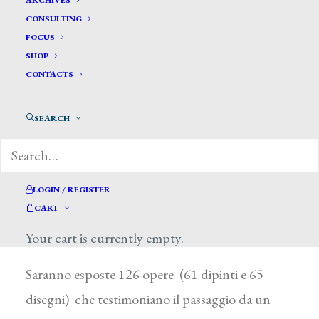
ARCHIVES
CONSULTING
FOCUS
SHOP
CONTACTS
SEARCH
“Segantini. Ritorno a Milano” é la mostra curata
LOGIN / REGISTER
da Annie -Paule Quinsac a Palazzo reale di
CART
Milano dal 18 settembre al 18 gennaio 2015.
Your cart is currently empty.
Saranno esposte 126 opere (61 dipinti e 65
disegni) che testimoniano il passaggio da un