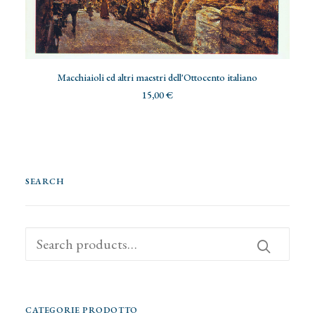
ADD TO CART
Macchiaioli ed altri maestri dell'Ottocento italiano
15,00
€
SEARCH
Search
for:
CATEGORIE PRODOTTO