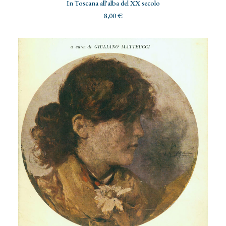
ADD TO CART
In Toscana all'alba del XX secolo
8,00
€