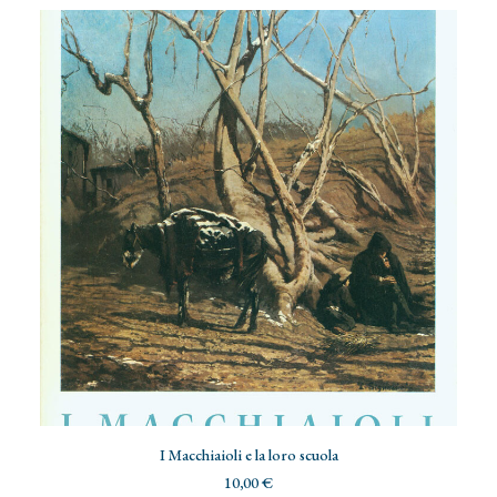
ADD TO CART
I Macchiaioli e la loro scuola
10,00
€