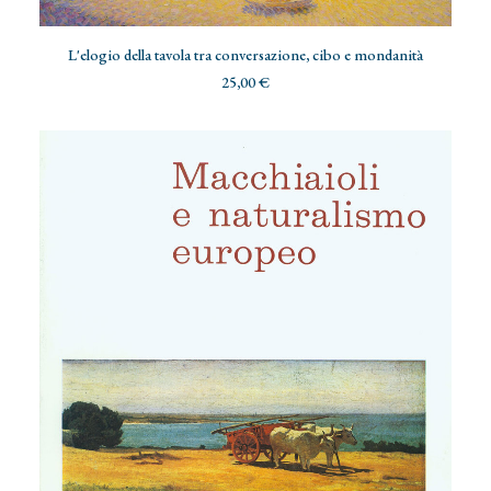
ADD TO CART
L'elogio della tavola tra conversazione, cibo e mondanità
25,00
€