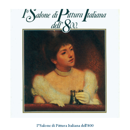
ADD TO CART
I°Salone di Pittura Italiana dell'800