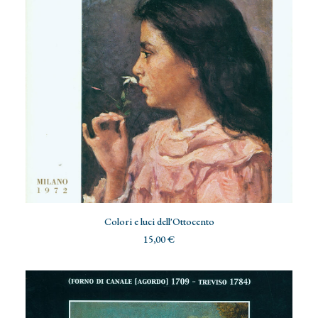
ADD TO CART
Colori e luci dell'Ottocento
15,00
€