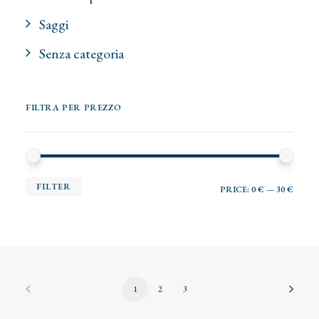
Saggi
Senza categoria
FILTRA PER PREZZO
MI
MA
FILTER
PRICE:
0 €
—
30 €
PRI
PRI
1
2
3