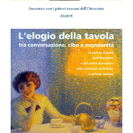
ADD TO CART
Incontro con i pittori toscani dell'Ottocento
20,00
€