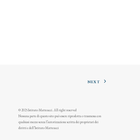
NEXT
© 2025 Istituto Matteucci. All right reserved
Nessuna parte di questo sito può essere riprodotta o trasmessa con
qualsiasi mezzo senza l’autorizzazione scritta dei proprietari dei
diritti e dell’Istituto Matteucci