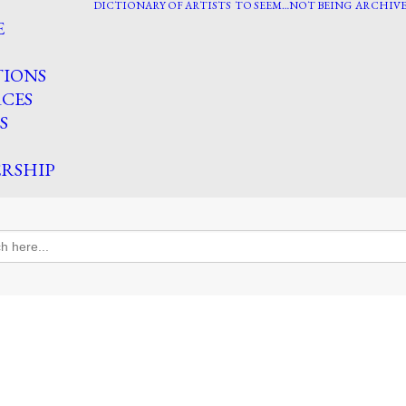
DICTIONARY OF ARTISTS
TO SEEM…NOT BEING
ARCHIVE
E
TIONS
CES
S
RSHIP
h