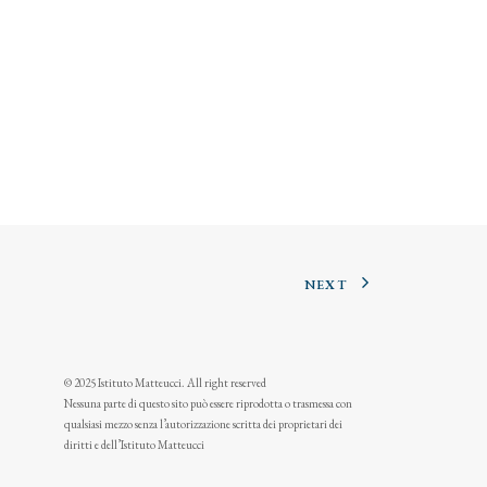
NEXT
© 2025 Istituto Matteucci. All right reserved
Nessuna parte di questo sito può essere riprodotta o trasmessa con
qualsiasi mezzo senza l’autorizzazione scritta dei proprietari dei
diritti e dell’Istituto Matteucci