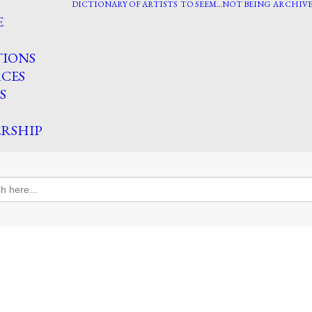
DICTIONARY OF ARTISTS
TO SEEM…NOT BEING
ARCHIVE
E
TIONS
CES
S
RSHIP
h