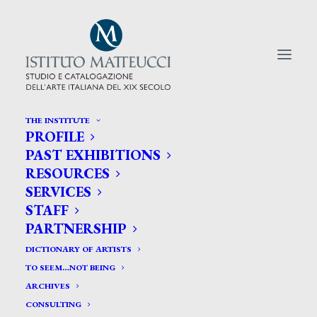
THE INSTITUTE
PROFILE
CERCA TRA GLI ARTISTI:
PAST EXHIBITIONS
RESOURCES
Search
SERVICES
for:
STAFF
PARTNERSHIP
DICTIONARY OF ARTISTS
TO SEEM…NOT BEING
ARCHIVES
CONSULTING