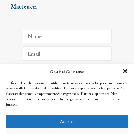
Matteucci
Gestisci Consenso
ISCRIVITI
Per fornire le migliori esperienze, utilizziamo tecnologie come i cookie per memorizzare e/o
accedere alle informazioni del dispositivo. Il consenso a queste tecnologie ci permetterà di
Facendo clic per iscriverti, riconosci che le tue informazioni saranno trattate
elaborare dati come il comportamento di navigazione o ID unici su questo sito. Non
seguendo la nostra
Privacy Policy
acconsentire o ritirare il consenso può influire negativamente su alcune caratteristiche e
© 2025 Istituto Matteucci. All right reserved
funzioni.
Nessuna parte di questo sito può essere riprodotta o trasmessa con qualsiasi mezzo senza
l’autorizzazione scritta dei proprietari dei diritti e dell’Istituto Matteucci
Accetta