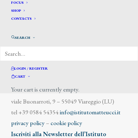
Amorgasti Antonio
FOCUS
SHOP
CONTACTS
SEARCH
DIZIONARIO DEGLI ARTISTI
LOGIN / REGISTER
CART
Your cart is currently empty.
Istituto Matteucci
viale Buonarroti, 9 – 55049 Viareggio (LU)
tel +39 0584 54354
info@istitutomatteucci.it
privacy policy
–
cookie policy
Iscriviti alla Newsletter dell’Istituto