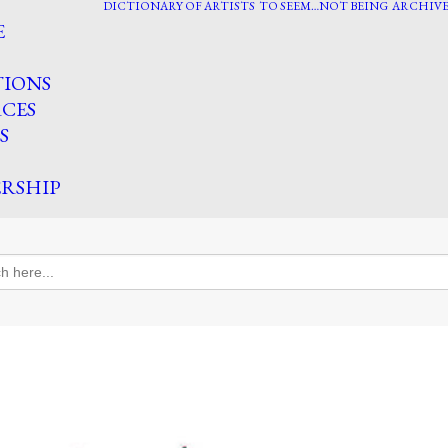
DICTIONARY OF ARTISTS
TO SEEM…NOT BEING
ARCHIVE
E
TIONS
CES
S
RSHIP
h