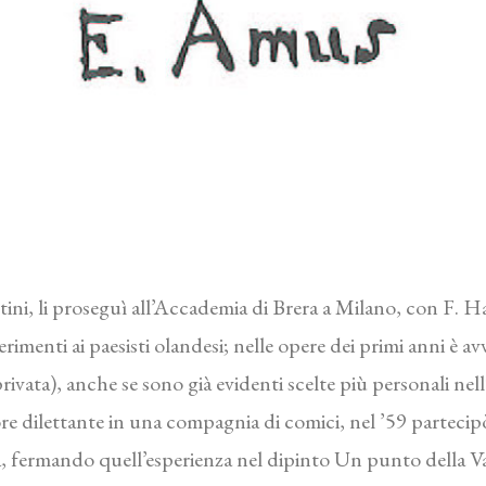
ottini, li proseguì all’Accademia di Brera a Milano, con F. H
rimenti ai paesisti olandesi; nelle opere dei primi anni è avv
ivata), anche se sono già evidenti scelte più personali nell’
ore dilettante in una compagnia di comici, nel ’59 parteci
 fermando quell’esperienza nel dipinto Un punto della Valt