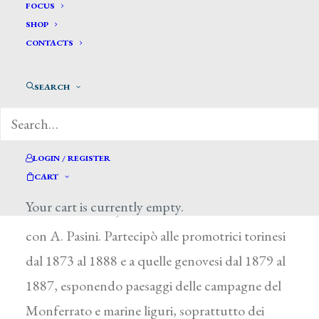
Baccalario Angelo *
FOCUS
SHOP
CONTACTS
BACCALARIO (BACCELLARIO)
ANGELO
SEARCH
Acqui Terme (Alessandria) 1852 – Torino ?
Dopo la laurea a Torino, nel 1873 divenne
allievo di C. F. Biscarra. In seguito, a Quinto al
LOGIN / REGISTER
CART
Mare presso Genova, seguì gli insegnamenti di
Your cart is currently empty.
S. De Avendano, mantenendo contatti a Torino
con A. Pasini. Partecipò alle promotrici torinesi
dal 1873 al 1888 e a quelle genovesi dal 1879 al
1887, esponendo paesaggi delle campagne del
Monferrato e marine liguri, soprattutto dei