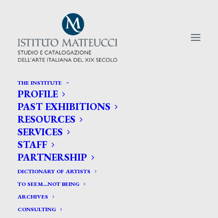
THE INSTITUTE
PROFILE
CERCA TRA GLI ARTISTI:
PAST EXHIBITIONS
RESOURCES
Search
SERVICES
for:
STAFF
PARTNERSHIP
DICTIONARY OF ARTISTS
TO SEEM…NOT BEING
ARCHIVES
CONSULTING