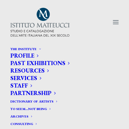
THE INSTITUTE
PROFILE
CERCA TRA GLI ARTISTI:
PAST EXHIBITIONS
RESOURCES
Search
SERVICES
for:
STAFF
PARTNERSHIP
DICTIONARY OF ARTISTS
TO SEEM…NOT BEING
ARCHIVES
CONSULTING