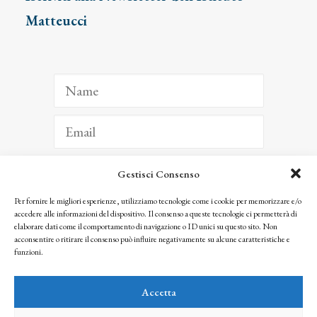
Matteucci
Gestisci Consenso
ISCRIVITI
Per fornire le migliori esperienze, utilizziamo tecnologie come i cookie per memorizzare e/o
accedere alle informazioni del dispositivo. Il consenso a queste tecnologie ci permetterà di
Facendo clic per iscriverti, riconosci che le tue informazioni saranno trattate
elaborare dati come il comportamento di navigazione o ID unici su questo sito. Non
seguendo la nostra
Privacy Policy
acconsentire o ritirare il consenso può influire negativamente su alcune caratteristiche e
© 2025 Istituto Matteucci. All right reserved
funzioni.
Nessuna parte di questo sito può essere riprodotta o trasmessa con qualsiasi mezzo senza
l’autorizzazione scritta dei proprietari dei diritti e dell’Istituto Matteucci
Accetta