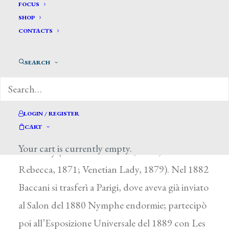
Baccani Attilio *
FOCUS
SHOP
CONTACTS
BACCANI ATTILIO
Roma 1820 ca. – ?
SEARCH
Autore di ritratti (Giovanni Montiroli, Roma,
Accademia di San Luca), soggetti storici e scene
di genere, soggiornò dal 1859 al 1882 a Londra,
LOGIN / REGISTER
CART
esponendo con continuità presso la Royal
Your cart is currently empty.
Academy (Dante at Florence, 1861; The italian
Rebecca, 1871; Venetian Lady, 1879). Nel 1882
Baccani si trasferì a Parigi, dove aveva già inviato
al Salon del 1880 Nymphe endormie; partecipò
poi all’Esposizione Universale del 1889 con Les