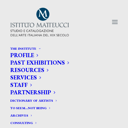
THE INSTITUTE
PROFILE
CERCA TRA GLI ARTISTI:
PAST EXHIBITIONS
RESOURCES
Search
SERVICES
for:
STAFF
PARTNERSHIP
DICTIONARY OF ARTISTS
TO SEEM…NOT BEING
ARCHIVES
CONSULTING