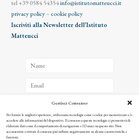
tel +39 0584 54354
info@istitutomatteucci.it
privacy policy
–
cookie policy
Iscriviti alla Newsletter dell’Istituto
Matteucci
Gestisci Consenso
ISCRIVITI
Per fornire le migliori esperienze, utilizziamo tecnologie come i cookie per memorizzare e/o
accedere alle informazioni del dispositivo. Il consenso a queste tecnologie ci permetterà di
Facendo clic per iscriverti, riconosci che le tue informazioni saranno trattate
elaborare dati come il comportamento di navigazione o ID unici su questo sito. Non
seguendo la nostra
Privacy Policy
acconsentire o ritirare il consenso può influire negativamente su alcune caratteristiche e
© 2025 Istituto Matteucci. All right reserved
funzioni.