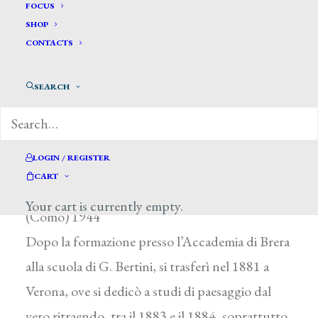
FOCUS
SHOP
CONTACTS
SEARCH
Belloni Giorgio *
LOGIN / REGISTER
BELLONI GIORGIO
CART
Codogno (Milano) 1861 – Azzano di Mezzegra
Your cart is currently empty.
(Como) 1944
Dopo la formazione presso l’Accademia di Brera
alla scuola di G. Bertini, si trasferì nel 1881 a
Verona, ove si dedicò a studi di paesaggio dal
vero ritraendo, tra il 1883 e il 1884, soprattutto