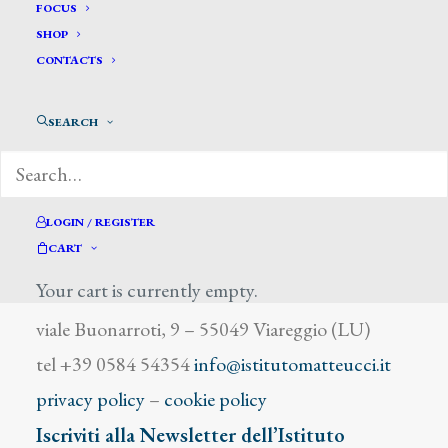
Belloni Giovanni
FOCUS
SHOP
CONTACTS
SEARCH
DIZIONARIO DEGLI ARTISTI
LOGIN / REGISTER
CART
Your cart is currently empty.
Istituto Matteucci
viale Buonarroti, 9 – 55049 Viareggio (LU)
tel +39 0584 54354
info@istitutomatteucci.it
privacy policy
–
cookie policy
Iscriviti alla Newsletter dell’Istituto