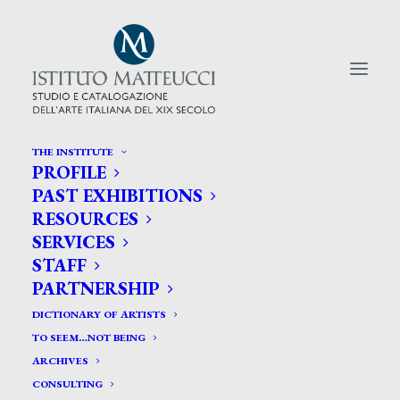
THE INSTITUTE
PROFILE
CERCA TRA GLI ARTISTI:
PAST EXHIBITIONS
RESOURCES
Search
SERVICES
for:
STAFF
PARTNERSHIP
DICTIONARY OF ARTISTS
TO SEEM…NOT BEING
ARCHIVES
CONSULTING