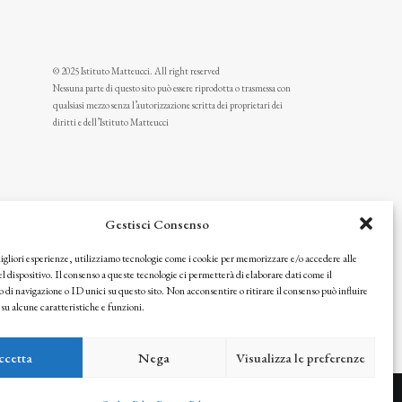
© 2025 Istituto Matteucci. All right reserved
Nessuna parte di questo sito può essere riprodotta o trasmessa con
qualsiasi mezzo senza l’autorizzazione scritta dei proprietari dei
diritti e dell’Istituto Matteucci
Gestisci Consenso
migliori esperienze, utilizziamo tecnologie come i cookie per memorizzare e/o accedere alle
l dispositivo. Il consenso a queste tecnologie ci permetterà di elaborare dati come il
i navigazione o ID unici su questo sito. Non acconsentire o ritirare il consenso può influire
u alcune caratteristiche e funzioni.
icy
ccetta
Nega
Visualizza le preferenze