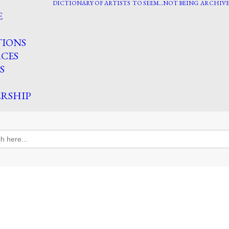
DICTIONARY OF ARTISTS
TO SEEM…NOT BEING
ARCHIVE
E
TIONS
CES
S
RSHIP
h