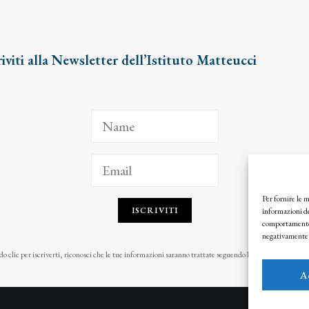
riviti alla Newsletter dell’Istituto Matteucci
Per fornire le 
ISCRIVITI
informazioni de
comportamento d
negativamente s
o clic per iscriverti, riconosci che le tue informazioni saranno trattate seguendo la nostra
Privacy Pol
A