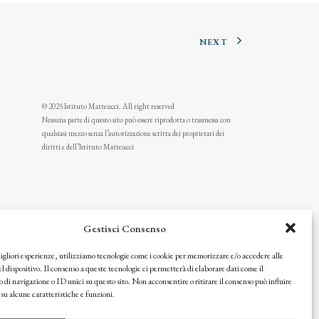
NEXT
© 2025 Istituto Matteucci. All right reserved
Nessuna parte di questo sito può essere riprodotta o trasmessa con
qualsiasi mezzo senza l’autorizzazione scritta dei proprietari dei
diritti e dell’Istituto Matteucci
Gestisci Consenso
migliori esperienze, utilizziamo tecnologie come i cookie per memorizzare e/o accedere alle
l dispositivo. Il consenso a queste tecnologie ci permetterà di elaborare dati come il
i navigazione o ID unici su questo sito. Non acconsentire o ritirare il consenso può influire
u alcune caratteristiche e funzioni.
icy