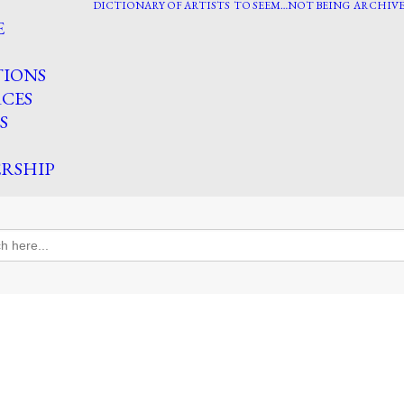
DICTIONARY OF ARTISTS
TO SEEM…NOT BEING
ARCHIVE
E
TIONS
CES
S
RSHIP
h