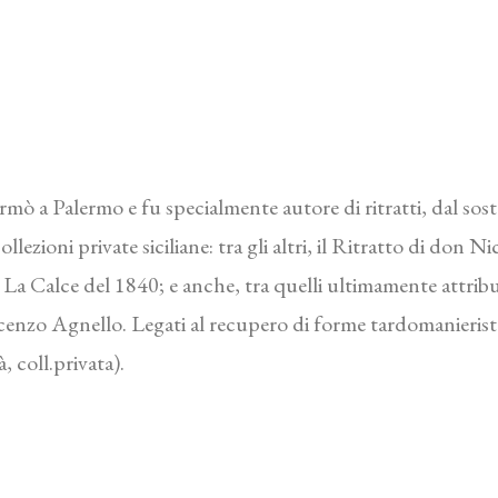
ormò a Palermo e fu specialmente autore di ritratti, dal sos
collezioni private siciliane: tra gli altri, il Ritratto di do
La Calce del 1840; e anche, tra quelli ultimamente attribui
enzo Agnello. Legati al recupero di forme tardomanieriste
, coll.privata).