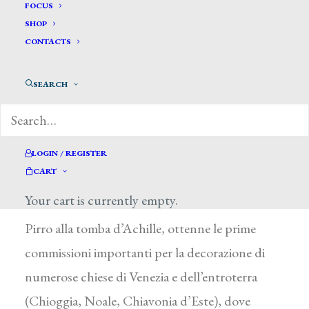
Bevilacqua Giovanni Carlo*
FOCUS
SHOP
CONTACTS
BEVILACQUA GIOVANNI CARLO
Venezia 1775 – 1849
SEARCH
Ancora molto giovane fu allievo del ritrattista L.
Gallina, poi passò all’Accademia di Belle Arti di
Venezia, dove frequentò i corsi di L. Lipparini e
LOGIN / REGISTER
CART
di F. Maggiotto. Dopo aver vinto nel 1793 il
Your cart is currently empty.
concorso accademico con Polissena uccisa da
Pirro alla tomba d’Achille, ottenne le prime
commissioni importanti per la decorazione di
numerose chiese di Venezia e dell’entroterra
(Chioggia, Noale, Chiavonia d’Este), dove