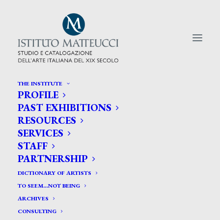
THE INSTITUTE
PROFILE
CERCA TRA GLI ARTISTI:
PAST EXHIBITIONS
RESOURCES
Search
SERVICES
for:
STAFF
PARTNERSHIP
DICTIONARY OF ARTISTS
TO SEEM…NOT BEING
ARCHIVES
CONSULTING