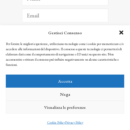
Gestisci Consenso
ISCRIVITI
Per fornire le migliori esperienze, utilizziamo tecnologie come i cookie per memorizzare e/o
accedere alle informazioni del dispositivo. Il consenso a queste tecnologie ci permetterà di
Facendo clic per iscriverti, riconosci che le tue informazioni saranno trattate
elaborare dati come il comportamento di navigazione o ID unici su questo sito. Non
seguendo la nostra
Privacy Policy
acconsentire o ritirare il consenso può influire negativamente su alcune caratteristiche e
© 2025 Istituto Matteucci. All right reserved
funzioni.
Nessuna parte di questo sito può essere riprodotta o trasmessa con qualsiasi mezzo senza
l’autorizzazione scritta dei proprietari dei diritti e dell’Istituto Matteucci
Accetta
Nega
Visualizza le preferenze
credits
Cookie Policy
Privacy Policy