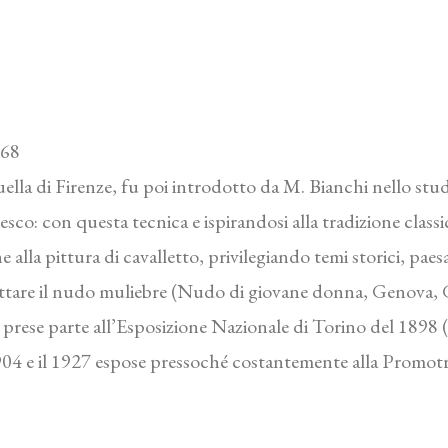
968
uella di Firenze, fu poi introdotto da M. Bianchi nello st
esco: con questa tecnica e ispirandosi alla tradizione classi
 alla pittura di cavalletto, privilegiando temi storici, paesagg
rattare il nudo muliebre (Nudo di giovane donna, Genova, G
, prese parte all’Esposizione Nazionale di Torino del 1898 
1904 e il 1927 espose pressoché costantemente alla Promotr