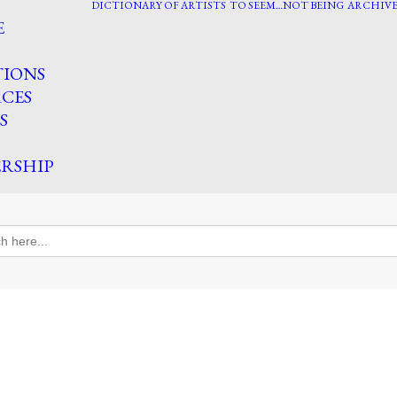
DICTIONARY OF ARTISTS
TO SEEM…NOT BEING
ARCHIVE
E
TIONS
CES
S
RSHIP
h