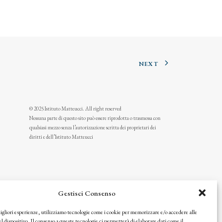
NEXT
© 2025 Istituto Matteucci. All right reserved
Nessuna parte di questo sito può essere riprodotta o trasmessa con
qualsiasi mezzo senza l’autorizzazione scritta dei proprietari dei
diritti e dell’Istituto Matteucci
Gestisci Consenso
migliori esperienze, utilizziamo tecnologie come i cookie per memorizzare e/o accedere alle
l dispositivo. Il consenso a queste tecnologie ci permetterà di elaborare dati come il