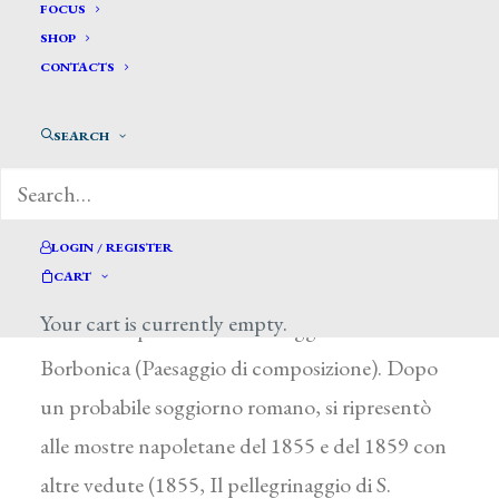
Di Giambattista (De
FOCUS
SHOP
Giambattista) Luigi*
CONTACTS
DI GIAMBATTISTA (DE GIAMBATTISTA)
SEARCH
LUIGI
Attivo a Napoli fra il 1845 e il 1883
Scarsamente documentato, l’artista compare
LOGIN / REGISTER
CART
una prima volta fra gli allievi dell’Accademia che
Your cart is currently empty.
nel 1845 esponevano i loro saggi alla Biennale
Borbonica (Paesaggio di composizione). Dopo
un probabile soggiorno romano, si ripresentò
alle mostre napoletane del 1855 e del 1859 con
altre vedute (1855, Il pellegrinaggio di S.