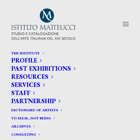
THE INSTITUTE
PROFILE
CERCA TRA GLI ARTISTI:
PAST EXHIBITIONS
RESOURCES
Search
SERVICES
for:
STAFF
PARTNERSHIP
DICTIONARY OF ARTISTS
TO SEEM…NOT BEING
ARCHIVES
CONSULTING