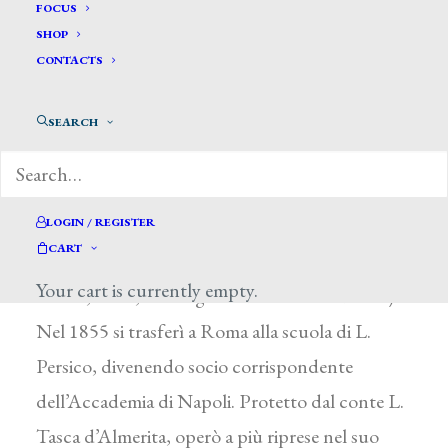
Di Giovanni Giuseppe*
FOCUS
SHOP
CONTACTS
DI GIOVANNI GIUSEPPE
Palermo 1814 (o 1817) – 1898
SEARCH
Negli anni ’50 lasciò in area palermitana opere a
fresco e quadri di tema allegorico (Cerere che
insegna ed introduce l’agricoltura in Sicilia,
LOGIN / REGISTER
CART
1852, Palazzo Tasca, Palermo) e religioso (San
Your cart is currently empty.
Basilio, 1856, chiesa greca di Palazzo Adriano).
Nel 1855 si trasferì a Roma alla scuola di L.
Persico, divenendo socio corrispondente
dell’Accademia di Napoli. Protetto dal conte L.
Tasca d’Almerita, operò a più riprese nel suo