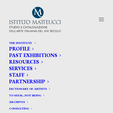
THE INSTITUTE
PROFILE
CERCA TRA GLI ARTISTI:
PAST EXHIBITIONS
RESOURCES
Search
SERVICES
for:
STAFF
PARTNERSHIP
DICTIONARY OF ARTISTS
TO SEEM…NOT BEING
ARCHIVES
CONSULTING