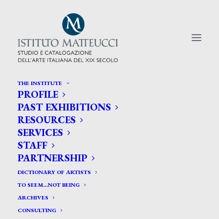
THE INSTITUTE
PROFILE
CERCA TRA GLI ARTISTI:
PAST EXHIBITIONS
RESOURCES
Search
SERVICES
for:
STAFF
PARTNERSHIP
DICTIONARY OF ARTISTS
TO SEEM…NOT BEING
ARCHIVES
CONSULTING