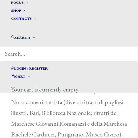
Galiani Michele*
FOCUS
SHOP
CONTACTS
GALIANI MICHELE
Bari 1850 – 1917
SEARCH
Con un pensionato della Provincia di Bari
studiò all’Accademia di Napoli, partecipando ad
alcune mostre della Promotrice. Rientrato a
LOGIN / REGISTER
CART
Bari, si dedicò all’insegnamento ed ebbe tra i
Your cart is currently empty.
suoi allievi E. Baschieri, B. Paradiso, G. Fiore.
Noto come ritrattista (diversi ritratti di pugliesi
illustri, Bari, Biblioteca Nazionale; ritratti del
Marchese Giovanni Romanazzi e della Marchesa
Rachele Carducci, Putignano, Museo Civico),