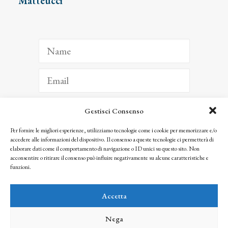
Matteucci
Gestisci Consenso
ISCRIVITI
Per fornire le migliori esperienze, utilizziamo tecnologie come i cookie per memorizzare e/o
accedere alle informazioni del dispositivo. Il consenso a queste tecnologie ci permetterà di
Facendo clic per iscriverti, riconosci che le tue informazioni saranno trattate
elaborare dati come il comportamento di navigazione o ID unici su questo sito. Non
seguendo la nostra
Privacy Policy
acconsentire o ritirare il consenso può influire negativamente su alcune caratteristiche e
© 2025 Istituto Matteucci. All right reserved
funzioni.
Nessuna parte di questo sito può essere riprodotta o trasmessa con qualsiasi mezzo senza
l’autorizzazione scritta dei proprietari dei diritti e dell’Istituto Matteucci
Accetta
Nega