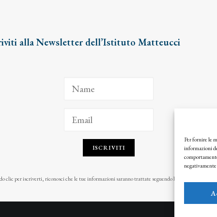
riviti alla Newsletter dell’Istituto Matteucci
Per fornire le 
ISCRIVITI
informazioni de
comportamento d
negativamente s
o clic per iscriverti, riconosci che le tue informazioni saranno trattate seguendo la nostra
Privacy Pol
A