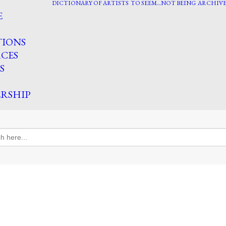
DICTIONARY OF ARTISTS
TO SEEM…NOT BEING
ARCHIVE
E
TIONS
CES
S
RSHIP
h