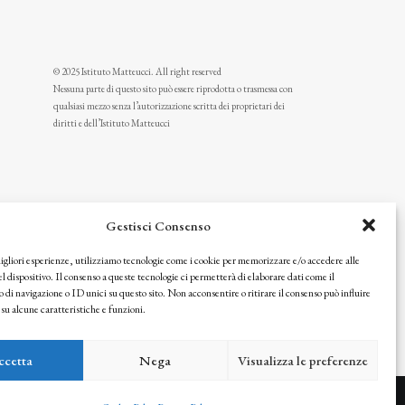
© 2025 Istituto Matteucci. All right reserved
Nessuna parte di questo sito può essere riprodotta o trasmessa con
qualsiasi mezzo senza l’autorizzazione scritta dei proprietari dei
diritti e dell’Istituto Matteucci
Gestisci Consenso
migliori esperienze, utilizziamo tecnologie come i cookie per memorizzare e/o accedere alle
l dispositivo. Il consenso a queste tecnologie ci permetterà di elaborare dati come il
i navigazione o ID unici su questo sito. Non acconsentire o ritirare il consenso può influire
u alcune caratteristiche e funzioni.
icy
ccetta
Nega
Visualizza le preferenze