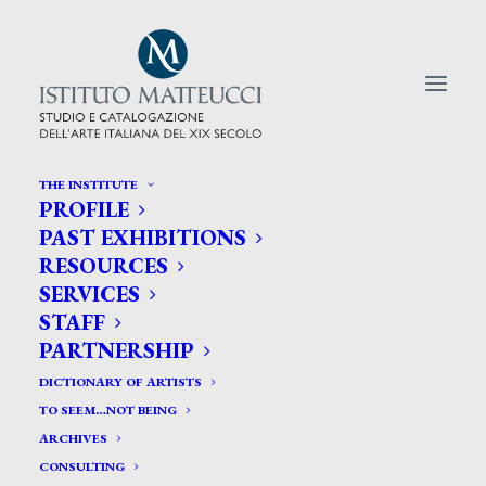
THE INSTITUTE
PROFILE
CERCA TRA GLI ARTISTI:
PAST EXHIBITIONS
RESOURCES
Search
SERVICES
for:
STAFF
PARTNERSHIP
DICTIONARY OF ARTISTS
TO SEEM…NOT BEING
ARCHIVES
CONSULTING