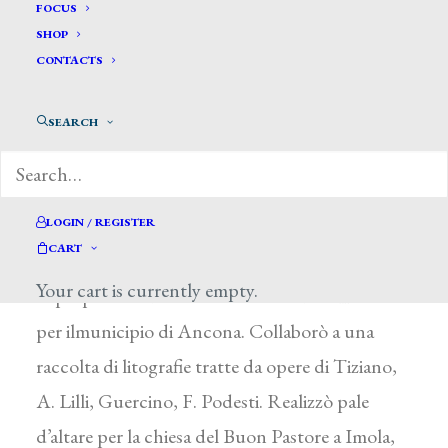
Gallucci Giovanni*
FOCUS
SHOP
CONTACTS
GALLUCCI GIOVANNI
Ancona 1815 – dopo il 1883
SEARCH
Ebbe una formazione purista, studiando a
Roma, all’Accademia di San Luca, con T.
Minardi e stringendo rapporti con J. F.
LOGIN / REGISTER
CART
Overbeck. Fra le prime opere di rilievo c’è una
Your cart is currently empty.
copia parziale dell’Incoronazione di Raffaello
per ilmunicipio di Ancona. Collaborò a una
raccolta di litografie tratte da opere di Tiziano,
A. Lilli, Guercino, F. Podesti. Realizzò pale
d’altare per la chiesa del Buon Pastore a Imola,