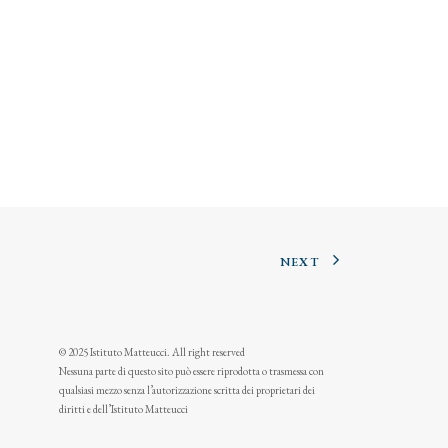
NEXT
© 2025 Istituto Matteucci. All right reserved
Nessuna parte di questo sito può essere riprodotta o trasmessa con
qualsiasi mezzo senza l’autorizzazione scritta dei proprietari dei
diritti e dell’Istituto Matteucci