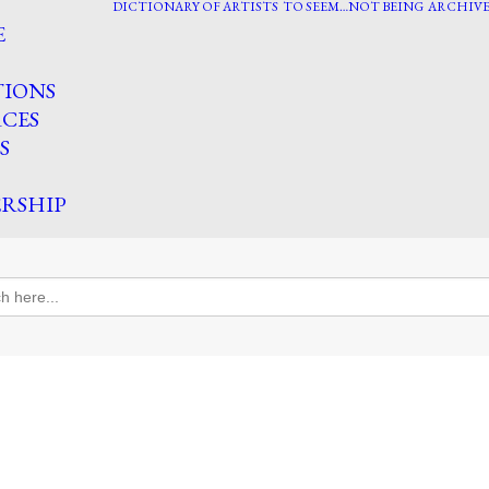
DICTIONARY OF ARTISTS
TO SEEM…NOT BEING
ARCHIVE
E
TIONS
CES
S
RSHIP
h