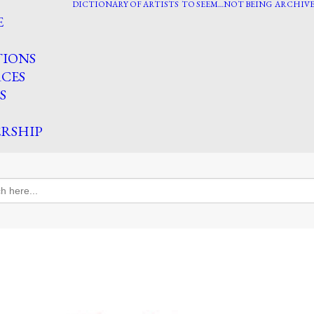
DICTIONARY OF ARTISTS
TO SEEM…NOT BEING
ARCHIVE
E
TIONS
CES
S
RSHIP
h