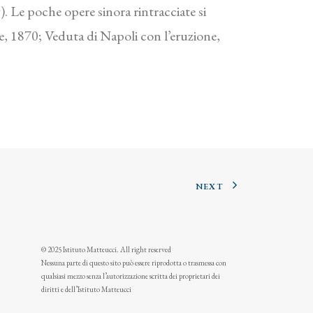
). Le poche opere sinora rintracciate si
re, 1870; Veduta di Napoli con l’eruzione,
NEXT
© 2025 Istituto Matteucci. All right reserved
Nessuna parte di questo sito può essere riprodotta o trasmessa con
qualsiasi mezzo senza l’autorizzazione scritta dei proprietari dei
diritti e dell’Istituto Matteucci