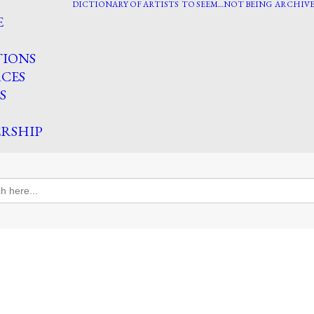
DICTIONARY OF ARTISTS
TO SEEM…NOT BEING
ARCHIVE
E
TIONS
CES
S
RSHIP
h