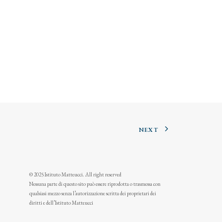
NEXT
© 2025 Istituto Matteucci. All right reserved
Nessuna parte di questo sito può essere riprodotta o trasmessa con
qualsiasi mezzo senza l’autorizzazione scritta dei proprietari dei
diritti e dell’Istituto Matteucci