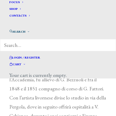
FOCUS
SHOP
CONTACTS
Lalli Odoardo *
SEARCH
LALLI ODOARDO
LOGIN / REGISTER
Roma 1829 – Firenze 1909
CART
Trasferitosi a Firenze per frequentarvi
Your cart is currently empty.
l’Accademia, fu allievo di G. Bezzuoli e fra il
1848 e il 1851 compagno di corso di G. Fattori.
Con l’artista livornese divise lo studio in via della
Pergola, dove in seguito offrirà ospitalità a V.
Cabianca, durante i suoi soggiorni a Firenze.