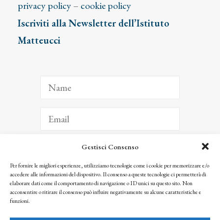
privacy policy
–
cookie policy
Iscriviti alla Newsletter dell’Istituto
Matteucci
Gestisci Consenso
ISCRIVITI
Per fornire le migliori esperienze, utilizziamo tecnologie come i cookie per memorizzare e/o
accedere alle informazioni del dispositivo. Il consenso a queste tecnologie ci permetterà di
Facendo clic per iscriverti, riconosci che le tue informazioni saranno trattate
elaborare dati come il comportamento di navigazione o ID unici su questo sito. Non
seguendo la nostra
Privacy Policy
acconsentire o ritirare il consenso può influire negativamente su alcune caratteristiche e
© 2025 Istituto Matteucci. All right reserved
funzioni.
Nessuna parte di questo sito può essere riprodotta o trasmessa con qualsiasi mezzo senza
l’autorizzazione scritta dei proprietari dei diritti e dell’Istituto Matteucci