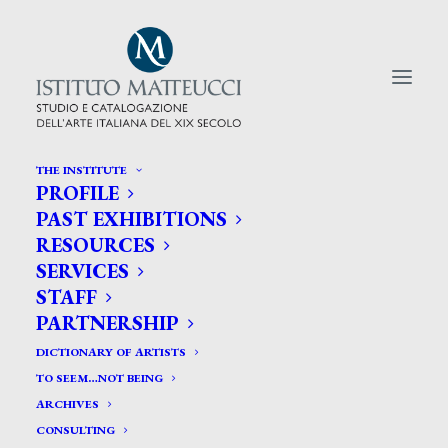
THE INSTITUTE
PROFILE
CERCA TRA GLI ARTISTI:
PAST EXHIBITIONS
RESOURCES
Search
SERVICES
for:
STAFF
PARTNERSHIP
DICTIONARY OF ARTISTS
TO SEEM…NOT BEING
ARCHIVES
CONSULTING