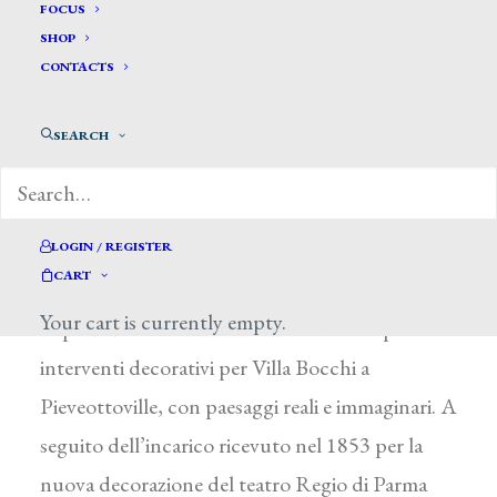
Magnani Girolamo*
FOCUS
SHOP
CONTACTS
MAGNANI GIROLAMO
Fidenza (Parma) 1815 – Parma 1889
SEARCH
Frequentò all’Accademia di Parma i corsi di G.
Boccaccio per il paesaggio e di G. Giacopelli per
la prospettiva. Nel 1848 fu nominato dalla
LOGIN / REGISTER
CART
duchessa Maria Luigia professore all’Accademia.
Your cart is currently empty.
E’ probabilmente del 1847 uno dei suoi primi
interventi decorativi per Villa Bocchi a
Pieveottoville, con paesaggi reali e immaginari. A
seguito dell’incarico ricevuto nel 1853 per la
nuova decorazione del teatro Regio di Parma