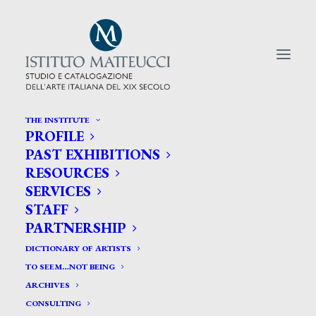
THE INSTITUTE
PROFILE
CERCA TRA GLI ARTISTI:
PAST EXHIBITIONS
RESOURCES
Search
SERVICES
for:
STAFF
PARTNERSHIP
DICTIONARY OF ARTISTS
TO SEEM…NOT BEING
ARCHIVES
CONSULTING