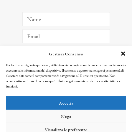
Gestisci Consenso
ISCRIVITI
Per fornire le migliori esperienze, utilizziamo tecnologie come i cookie per memorizzare e/o
accedere alle informazioni del dispositivo. Il consenso a queste tecnologie ci permetterà di
Facendo clic per iscriverti, riconosci che le tue informazioni saranno trattate
elaborare dati come il comportamento di navigazione o ID unici su questo sito. Non
seguendo la nostra
Privacy Policy
acconsentire o ritirare il consenso può influire negativamente su alcune caratteristiche e
© 2025 Istituto Matteucci. All right reserved
funzioni.
Nessuna parte di questo sito può essere riprodotta o trasmessa con qualsiasi mezzo senza
l’autorizzazione scritta dei proprietari dei diritti e dell’Istituto Matteucci
Accetta
Nega
Visualizza le preferenze
credits