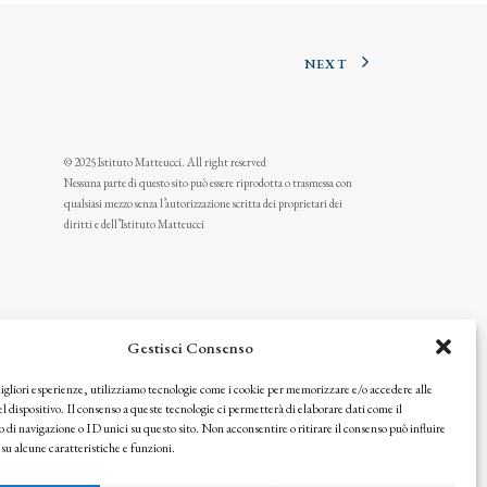
NEXT
© 2025 Istituto Matteucci. All right reserved
Nessuna parte di questo sito può essere riprodotta o trasmessa con
qualsiasi mezzo senza l’autorizzazione scritta dei proprietari dei
diritti e dell’Istituto Matteucci
Gestisci Consenso
migliori esperienze, utilizziamo tecnologie come i cookie per memorizzare e/o accedere alle
l dispositivo. Il consenso a queste tecnologie ci permetterà di elaborare dati come il
i navigazione o ID unici su questo sito. Non acconsentire o ritirare il consenso può influire
u alcune caratteristiche e funzioni.
icy