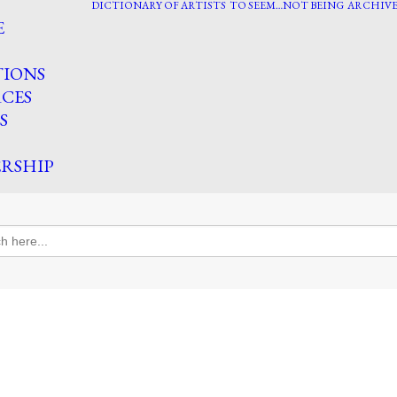
DICTIONARY OF ARTISTS
TO SEEM…NOT BEING
ARCHIVE
E
TIONS
CES
S
RSHIP
h