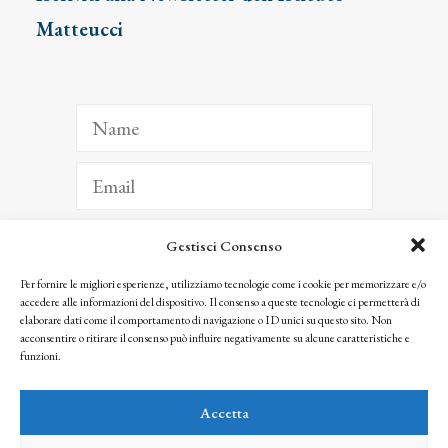
Matteucci
Gestisci Consenso
ISCRIVITI
Per fornire le migliori esperienze, utilizziamo tecnologie come i cookie per memorizzare e/o
accedere alle informazioni del dispositivo. Il consenso a queste tecnologie ci permetterà di
Facendo clic per iscriverti, riconosci che le tue informazioni saranno trattate
elaborare dati come il comportamento di navigazione o ID unici su questo sito. Non
seguendo la nostra
Privacy Policy
acconsentire o ritirare il consenso può influire negativamente su alcune caratteristiche e
© 2025 Istituto Matteucci. All right reserved
funzioni.
Nessuna parte di questo sito può essere riprodotta o trasmessa con qualsiasi mezzo senza
l’autorizzazione scritta dei proprietari dei diritti e dell’Istituto Matteucci
Accetta