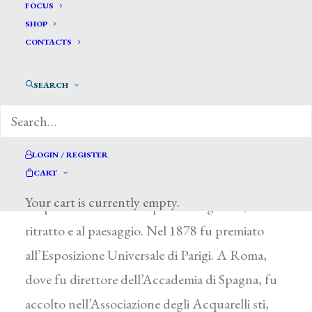
Pradilla Y Ortiz Francisco *
FOCUS
SHOP
CONTACTS
PRADILLA Y ORTIZ FRANCESCO
Villanueva de Gallego (Spagna) 1848 – Madrid
SEARCH
1921
Dopo aver frequentato l’Accademia di Madrid,
vinse il pensionato per studiare all’Accademia
LOGIN / REGISTER
CART
spagnola a Roma. Esordì come pittore di storia,
Your cart is currently empty.
ma presto si dedicò alla pittura di genere, al
ritratto e al paesaggio. Nel 1878 fu premiato
all’Esposizione Universale di Parigi. A Roma,
dove fu direttore dell’Accademia di Spagna, fu
accolto nell’Associazione degli Acquarelli sti,