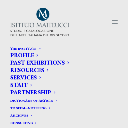
THE INSTITUTE
PROFILE
CERCA TRA GLI ARTISTI:
PAST EXHIBITIONS
RESOURCES
Search
SERVICES
for:
STAFF
PARTNERSHIP
DICTIONARY OF ARTISTS
TO SEEM…NOT BEING
ARCHIVES
CONSULTING