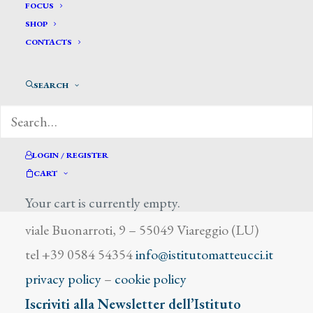
Rossi Emilio
FOCUS
SHOP
CONTACTS
SEARCH
DIZIONARIO DEGLI ARTISTI
LOGIN / REGISTER
CART
Your cart is currently empty.
Istituto Matteucci
viale Buonarroti, 9 – 55049 Viareggio (LU)
tel +39 0584 54354
info@istitutomatteucci.it
privacy policy
–
cookie policy
Iscriviti alla Newsletter dell’Istituto