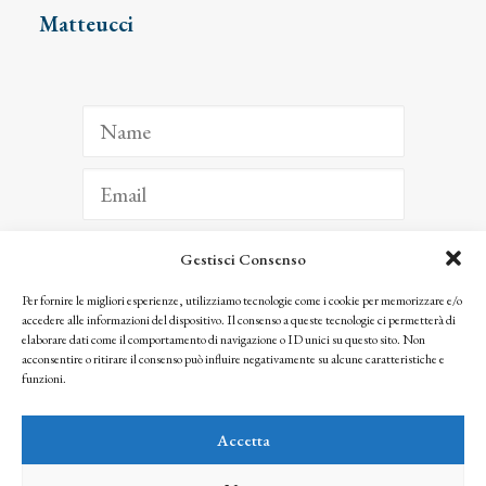
Matteucci
Gestisci Consenso
ISCRIVITI
Per fornire le migliori esperienze, utilizziamo tecnologie come i cookie per memorizzare e/o
accedere alle informazioni del dispositivo. Il consenso a queste tecnologie ci permetterà di
Facendo clic per iscriverti, riconosci che le tue informazioni saranno trattate
elaborare dati come il comportamento di navigazione o ID unici su questo sito. Non
seguendo la nostra
Privacy Policy
acconsentire o ritirare il consenso può influire negativamente su alcune caratteristiche e
© 2025 Istituto Matteucci. All right reserved
funzioni.
Nessuna parte di questo sito può essere riprodotta o trasmessa con qualsiasi mezzo senza
l’autorizzazione scritta dei proprietari dei diritti e dell’Istituto Matteucci
Accetta