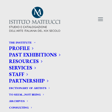
THE INSTITUTE
PROFILE
CERCA TRA GLI ARTISTI:
PAST EXHIBITIONS
RESOURCES
Search
SERVICES
for:
STAFF
PARTNERSHIP
DICTIONARY OF ARTISTS
TO SEEM…NOT BEING
ARCHIVES
CONSULTING