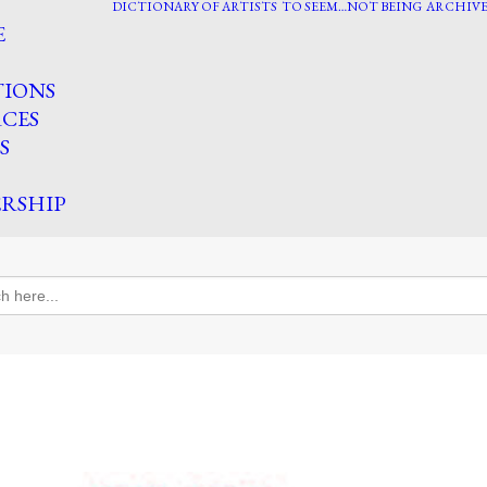
DICTIONARY OF ARTISTS
TO SEEM…NOT BEING
ARCHIVE
E
TIONS
CES
S
RSHIP
h