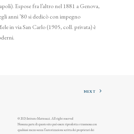
poli). Espose fra l’altro nel 1881 a Genova,
egli anni ’80 si dedicò con impegno
ele in via San Carlo (1905, coll. privata) è
oderni.
NEXT
© 2025 Istituto Matteucci. All right reserved
Nessuna parte di questo sito può essere riprodotta o trasmessa con
qualsiasi mezzo senza l’autorizzazione scritta dei proprietari dei