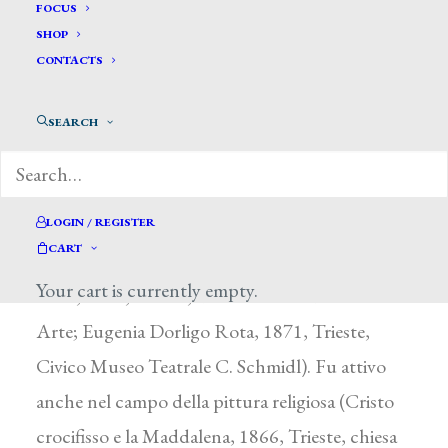
Rota Giovanni*
FOCUS
SHOP
CONTACTS
ROTA GIOVANNI
Trieste 1832 – 1900
SEARCH
Si formò a Trieste con A. Tominz e seguì le orme
del maestro nella realizzazione di ritratti
dall’attenta resa dei particolari fisiognomici e
LOGIN / REGISTER
CART
dalla preziosa vivezza di vesti e gioielli (Giuseppe
Your cart is currently empty.
Rota, 1860, Trieste, Museo Civico di Storia e
Arte; Eugenia Dorligo Rota, 1871, Trieste,
Civico Museo Teatrale C. Schmidl). Fu attivo
anche nel campo della pittura religiosa (Cristo
crocifisso e la Maddalena, 1866, Trieste, chiesa