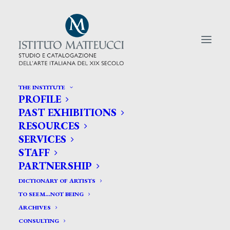
THE INSTITUTE
PROFILE
CERCA TRA GLI ARTISTI:
PAST EXHIBITIONS
RESOURCES
Search
SERVICES
for:
STAFF
PARTNERSHIP
DICTIONARY OF ARTISTS
TO SEEM…NOT BEING
ARCHIVES
CONSULTING