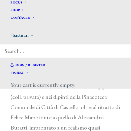
Roti Crescenziano*
FOCUS
SHOP
CONTACTS
ROTI CRESCENZIANO
Città di Castello (Perugia) 1811 – 1840
SEARCH
Iniziati gli studi all’Accademia fiorentina sotto la
guida di P. Benvenuti e G. Bezzuoli, si
perfezionò poi a Roma con T. Minardi e F.
LOGIN / REGISTER
CART
Agricola. Della sua produzione resta
Your cart is currently empty.
testimonianza in Marte incatenato dai giganti
(coll. privata) e nei dipinti della Pinacoteca
Comunale di Città di Castello: oltre al ritratto di
Felice Mariottini e a quello di Alessandro
Buratti, improntato a un realismo quasi