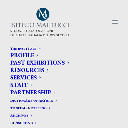
THE INSTITUTE
PROFILE
CERCA TRA GLI ARTISTI:
PAST EXHIBITIONS
RESOURCES
Search
SERVICES
for:
STAFF
PARTNERSHIP
DICTIONARY OF ARTISTS
TO SEEM…NOT BEING
ARCHIVES
CONSULTING