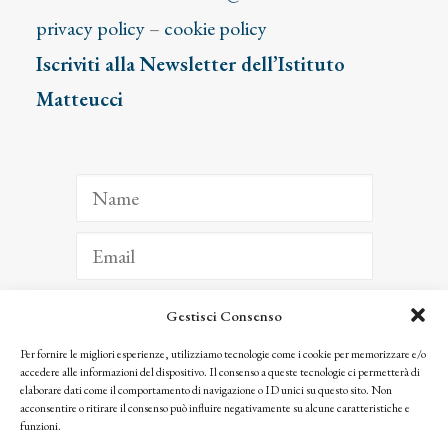
privacy policy
–
cookie policy
Iscriviti alla Newsletter dell’Istituto
Matteucci
Gestisci Consenso
ISCRIVITI
Per fornire le migliori esperienze, utilizziamo tecnologie come i cookie per memorizzare e/o
accedere alle informazioni del dispositivo. Il consenso a queste tecnologie ci permetterà di
Facendo clic per iscriverti, riconosci che le tue informazioni saranno trattate
elaborare dati come il comportamento di navigazione o ID unici su questo sito. Non
seguendo la nostra
Privacy Policy
acconsentire o ritirare il consenso può influire negativamente su alcune caratteristiche e
© 2025 Istituto Matteucci. All right reserved
funzioni.
Nessuna parte di questo sito può essere riprodotta o trasmessa con qualsiasi mezzo senza