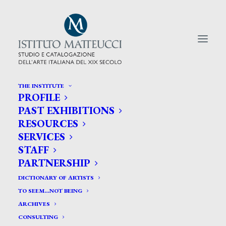
THE INSTITUTE
PROFILE
CERCA TRA GLI ARTISTI:
PAST EXHIBITIONS
RESOURCES
Search
SERVICES
for:
STAFF
PARTNERSHIP
DICTIONARY OF ARTISTS
TO SEEM…NOT BEING
ARCHIVES
CONSULTING