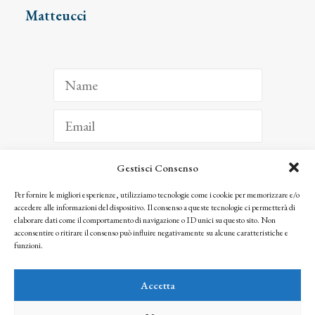
Matteucci
Gestisci Consenso
ISCRIVITI
Per fornire le migliori esperienze, utilizziamo tecnologie come i cookie per memorizzare e/o
accedere alle informazioni del dispositivo. Il consenso a queste tecnologie ci permetterà di
Facendo clic per iscriverti, riconosci che le tue informazioni saranno trattate
elaborare dati come il comportamento di navigazione o ID unici su questo sito. Non
seguendo la nostra
Privacy Policy
acconsentire o ritirare il consenso può influire negativamente su alcune caratteristiche e
© 2025 Istituto Matteucci. All right reserved
funzioni.
Nessuna parte di questo sito può essere riprodotta o trasmessa con qualsiasi mezzo senza
l’autorizzazione scritta dei proprietari dei diritti e dell’Istituto Matteucci
Accetta