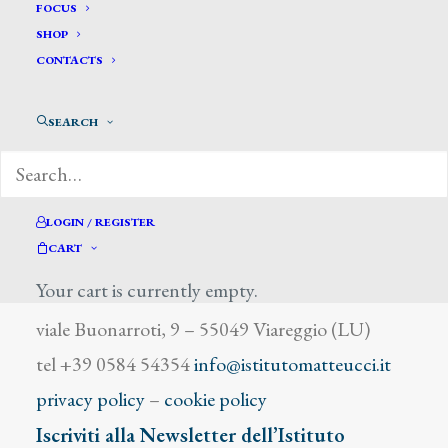
Salmini E.
FOCUS
SHOP
CONTACTS
SEARCH
DIZIONARIO DEGLI ARTISTI
LOGIN / REGISTER
CART
Your cart is currently empty.
Istituto Matteucci
viale Buonarroti, 9 – 55049 Viareggio (LU)
tel +39 0584 54354
info@istitutomatteucci.it
privacy policy
–
cookie policy
Iscriviti alla Newsletter dell’Istituto