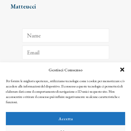
Matteucci
Gestisci Consenso
ISCRIVITI
Per fornire le migliori esperienze, utilizziamo tecnologie come i cookie per memorizzare e/o
accedere alle informazioni del dispositivo. Il consenso a queste tecnologie ci permetterà di
Facendo clic per iscriverti, riconosci che le tue informazioni saranno trattate
elaborare dati come il comportamento di navigazione o ID unici su questo sito. Non
seguendo la nostra
Privacy Policy
acconsentire o ritirare il consenso può influire negativamente su alcune caratteristiche e
© 2025 Istituto Matteucci. All right reserved
funzioni.
Nessuna parte di questo sito può essere riprodotta o trasmessa con qualsiasi mezzo senza
l’autorizzazione scritta dei proprietari dei diritti e dell’Istituto Matteucci
Accetta