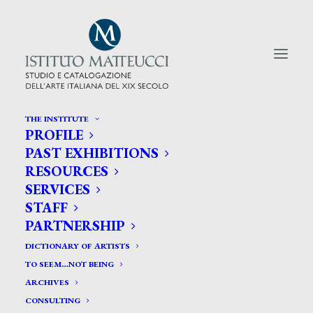
THE INSTITUTE
PROFILE
CERCA TRA GLI ARTISTI:
PAST EXHIBITIONS
RESOURCES
Search
SERVICES
for:
STAFF
PARTNERSHIP
DICTIONARY OF ARTISTS
TO SEEM…NOT BEING
ARCHIVES
CONSULTING