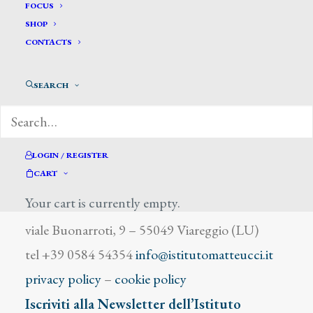
Salmini S.
FOCUS
SHOP
CONTACTS
SEARCH
DIZIONARIO DEGLI ARTISTI
LOGIN / REGISTER
CART
Your cart is currently empty.
Istituto Matteucci
viale Buonarroti, 9 – 55049 Viareggio (LU)
tel +39 0584 54354
info@istitutomatteucci.it
privacy policy
–
cookie policy
Iscriviti alla Newsletter dell’Istituto