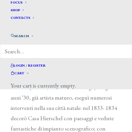
Scarabellotto Lorenzo*
FOCUS
SHOP
CONTACTS
SCARABELLOTTO LORENZO
Trieste ? 1796 – Rio de Janeiro (Brasile) 1852
SEARCH
Studiò a Trieste con P. Pupilli e con G.
Camisetta, ma per la formazione di scenografo
guardò a G. B. Piranesi, A. Sanquirico e T. Orsi.
LOGIN / REGISTER
CART
Alla fase giovanile appartiene la Veduta di Piazza
Your cart is currently empty.
Grande (Trieste, Museo Scaramangà). Negli
anni ’30, già artista maturo, eseguì numerosi
interventi nella sua città natale: nel 1833- 1834
decorò Casa Hierschel con paesaggi e vedute
fantastiche di impianto scenografico; con