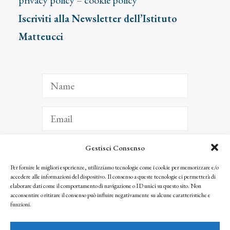
privacy policy
–
cookie policy
Iscriviti alla Newsletter dell’Istituto
Matteucci
Gestisci Consenso
ISCRIVITI
Per fornire le migliori esperienze, utilizziamo tecnologie come i cookie per memorizzare e/o
accedere alle informazioni del dispositivo. Il consenso a queste tecnologie ci permetterà di
Facendo clic per iscriverti, riconosci che le tue informazioni saranno trattate
elaborare dati come il comportamento di navigazione o ID unici su questo sito. Non
seguendo la nostra
Privacy Policy
acconsentire o ritirare il consenso può influire negativamente su alcune caratteristiche e
© 2025 Istituto Matteucci. All right reserved
funzioni.
Nessuna parte di questo sito può essere riprodotta o trasmessa con qualsiasi mezzo senza
l’autorizzazione scritta dei proprietari dei diritti e dell’Istituto Matteucci