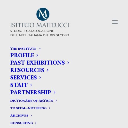
THE INSTITUTE
PROFILE
CERCA TRA GLI ARTISTI:
PAST EXHIBITIONS
RESOURCES
Search
SERVICES
for:
STAFF
PARTNERSHIP
DICTIONARY OF ARTISTS
TO SEEM…NOT BEING
ARCHIVES
CONSULTING