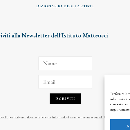
DIZIONARIO DEGLI ARTISTI
riviti alla Newsletter dell’Istituto Matteucci
Per fornire le 
ISCRIVITI
informazioni de
comportamento d
negativamente s
o clic per iscriverti, riconosci che le tue informazioni saranno trattate seguendo la nostra
Privacy Pol
A