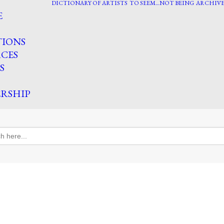
DICTIONARY OF ARTISTS
TO SEEM…NOT BEING
ARCHIVE
E
TIONS
CES
S
RSHIP
h