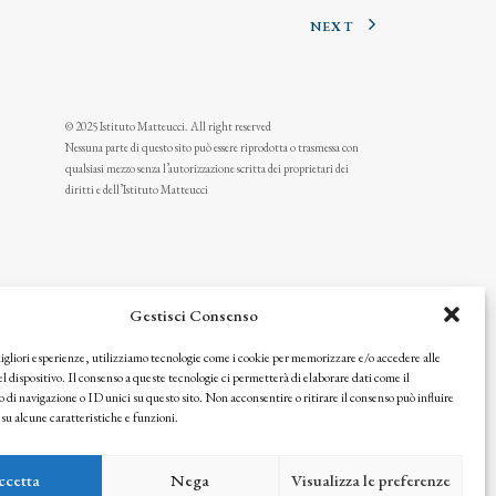
NEXT
© 2025 Istituto Matteucci. All right reserved
Nessuna parte di questo sito può essere riprodotta o trasmessa con
qualsiasi mezzo senza l’autorizzazione scritta dei proprietari dei
diritti e dell’Istituto Matteucci
Gestisci Consenso
migliori esperienze, utilizziamo tecnologie come i cookie per memorizzare e/o accedere alle
l dispositivo. Il consenso a queste tecnologie ci permetterà di elaborare dati come il
i navigazione o ID unici su questo sito. Non acconsentire o ritirare il consenso può influire
u alcune caratteristiche e funzioni.
icy
ccetta
Nega
Visualizza le preferenze