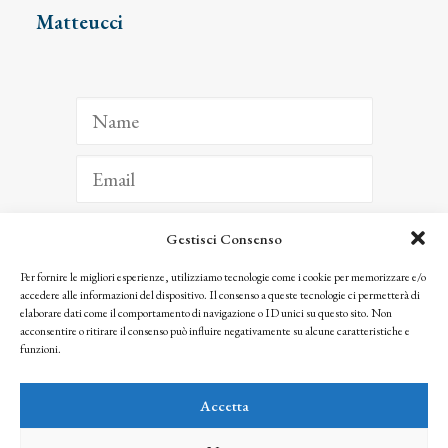
Matteucci
Gestisci Consenso
ISCRIVITI
Per fornire le migliori esperienze, utilizziamo tecnologie come i cookie per memorizzare e/o
accedere alle informazioni del dispositivo. Il consenso a queste tecnologie ci permetterà di
Facendo clic per iscriverti, riconosci che le tue informazioni saranno trattate
elaborare dati come il comportamento di navigazione o ID unici su questo sito. Non
seguendo la nostra
Privacy Policy
acconsentire o ritirare il consenso può influire negativamente su alcune caratteristiche e
© 2025 Istituto Matteucci. All right reserved
funzioni.
Nessuna parte di questo sito può essere riprodotta o trasmessa con qualsiasi mezzo senza
l’autorizzazione scritta dei proprietari dei diritti e dell’Istituto Matteucci
Accetta