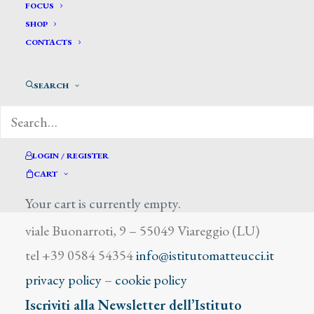
Vedani Michele
FOCUS
SHOP
CONTACTS
SEARCH
DIZIONARIO DEGLI ARTISTI
LOGIN / REGISTER
CART
Your cart is currently empty.
Istituto Matteucci
viale Buonarroti, 9 – 55049 Viareggio (LU)
tel +39 0584 54354
info@istitutomatteucci.it
privacy policy
–
cookie policy
Iscriviti alla Newsletter dell’Istituto