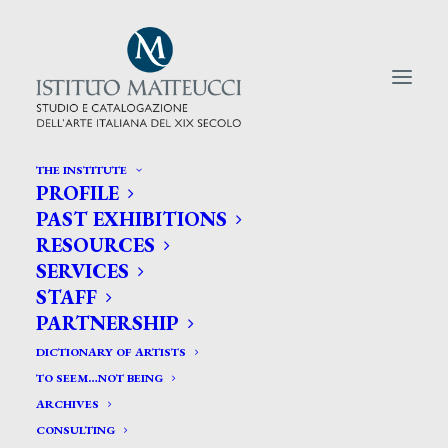
THE INSTITUTE
PROFILE
CERCA TRA GLI ARTISTI:
PAST EXHIBITIONS
RESOURCES
Search
SERVICES
for:
STAFF
PARTNERSHIP
DICTIONARY OF ARTISTS
TO SEEM…NOT BEING
ARCHIVES
CONSULTING