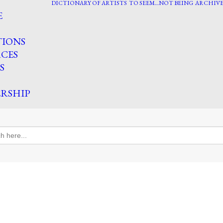
DICTIONARY OF ARTISTS
TO SEEM…NOT BEING
ARCHIVE
E
TIONS
CES
S
RSHIP
h