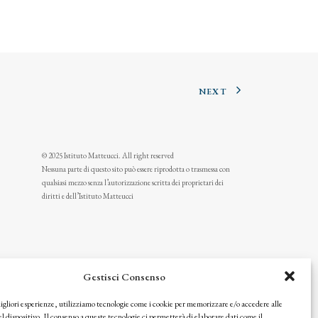
NEXT
© 2025 Istituto Matteucci. All right reserved
Nessuna parte di questo sito può essere riprodotta o trasmessa con
qualsiasi mezzo senza l’autorizzazione scritta dei proprietari dei
diritti e dell’Istituto Matteucci
Gestisci Consenso
migliori esperienze, utilizziamo tecnologie come i cookie per memorizzare e/o accedere alle
l dispositivo. Il consenso a queste tecnologie ci permetterà di elaborare dati come il