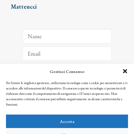
Matteucci
Gestisci Consenso
ISCRIVITI
Per fornire le migliori esperienze, utilizziamo tecnologie come i cookie per memorizzare e/o
accedere alle informazioni del dispositivo. Il consenso a queste tecnologie ci permetterà di
Facendo clic per iscriverti, riconosci che le tue informazioni saranno trattate
elaborare dati come il comportamento di navigazione o ID unici su questo sito. Non
seguendo la nostra
Privacy Policy
acconsentire o ritirare il consenso può influire negativamente su alcune caratteristiche e
© 2025 Istituto Matteucci. All right reserved
funzioni.
Nessuna parte di questo sito può essere riprodotta o trasmessa con qualsiasi mezzo senza
l’autorizzazione scritta dei proprietari dei diritti e dell’Istituto Matteucci
Accetta