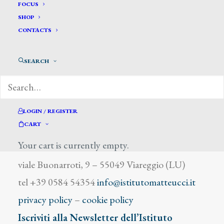
Vesser C.
FOCUS
SHOP
CONTACTS
SEARCH
DIZIONARIO DEGLI ARTISTI
LOGIN / REGISTER
CART
Your cart is currently empty.
Istituto Matteucci
viale Buonarroti, 9 – 55049 Viareggio (LU)
tel +39 0584 54354
info@istitutomatteucci.it
privacy policy
–
cookie policy
Iscriviti alla Newsletter dell’Istituto