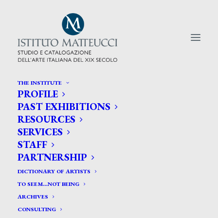
THE INSTITUTE
PROFILE
CERCA TRA GLI ARTISTI:
PAST EXHIBITIONS
RESOURCES
Search
SERVICES
for:
STAFF
PARTNERSHIP
DICTIONARY OF ARTISTS
TO SEEM…NOT BEING
ARCHIVES
CONSULTING