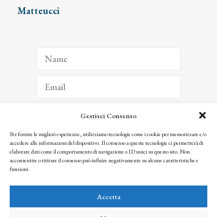
Matteucci
Gestisci Consenso
ISCRIVITI
Per fornire le migliori esperienze, utilizziamo tecnologie come i cookie per memorizzare e/o
accedere alle informazioni del dispositivo. Il consenso a queste tecnologie ci permetterà di
Facendo clic per iscriverti, riconosci che le tue informazioni saranno trattate
elaborare dati come il comportamento di navigazione o ID unici su questo sito. Non
seguendo la nostra
Privacy Policy
acconsentire o ritirare il consenso può influire negativamente su alcune caratteristiche e
© 2025 Istituto Matteucci. All right reserved
funzioni.
Nessuna parte di questo sito può essere riprodotta o trasmessa con qualsiasi mezzo senza
l’autorizzazione scritta dei proprietari dei diritti e dell’Istituto Matteucci
Accetta