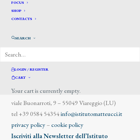
Vestri Teresina
FOCUS
SHOP
CONTACTS
SEARCH
DIZIONARIO DEGLI ARTISTI
LOGIN / REGISTER
CART
Your cart is currently empty.
Istituto Matteucci
viale Buonarroti, 9 – 55049 Viareggio (LU)
tel +39 0584 54354
info@istitutomatteucci.it
privacy policy
–
cookie policy
Iscriviti alla Newsletter dell’Istituto