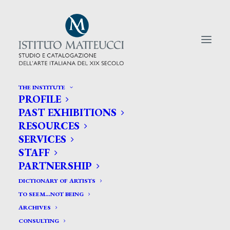
THE INSTITUTE
PROFILE
CERCA TRA GLI ARTISTI:
PAST EXHIBITIONS
RESOURCES
Search
SERVICES
for:
STAFF
PARTNERSHIP
DICTIONARY OF ARTISTS
TO SEEM…NOT BEING
ARCHIVES
CONSULTING