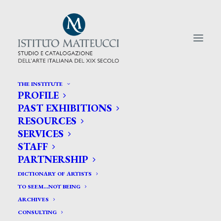
THE INSTITUTE
PROFILE
CERCA TRA GLI ARTISTI:
PAST EXHIBITIONS
RESOURCES
Search
SERVICES
for:
STAFF
PARTNERSHIP
DICTIONARY OF ARTISTS
TO SEEM…NOT BEING
ARCHIVES
CONSULTING