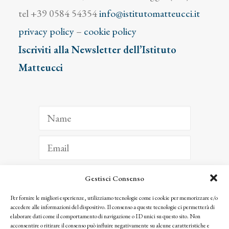
tel +39 0584 54354
info@istitutomatteucci.it
privacy policy
–
cookie policy
Iscriviti alla Newsletter dell’Istituto
Matteucci
Gestisci Consenso
ISCRIVITI
Per fornire le migliori esperienze, utilizziamo tecnologie come i cookie per memorizzare e/o
accedere alle informazioni del dispositivo. Il consenso a queste tecnologie ci permetterà di
Facendo clic per iscriverti, riconosci che le tue informazioni saranno trattate
elaborare dati come il comportamento di navigazione o ID unici su questo sito. Non
seguendo la nostra
Privacy Policy
acconsentire o ritirare il consenso può influire negativamente su alcune caratteristiche e