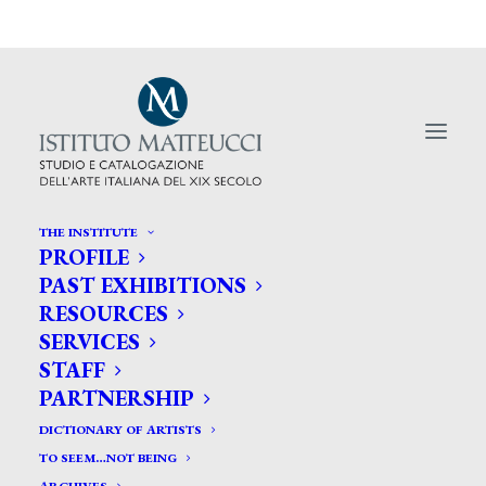
THE INSTITUTE
PROFILE
PAST EXHIBITIONS
RESOURCES
Giovanna Bacci di Capaci riporta
SERVICES
in auge Kienerk
STAFF
PARTNERSHIP
DICTIONARY OF ARTISTS
TO SEEM…NOT BEING