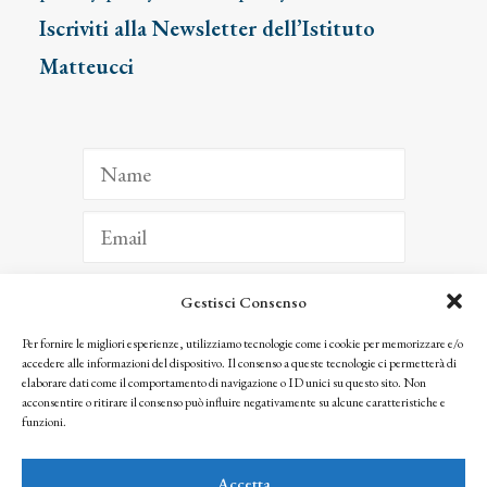
Iscriviti alla Newsletter dell’Istituto
Matteucci
Gestisci Consenso
ISCRIVITI
Per fornire le migliori esperienze, utilizziamo tecnologie come i cookie per memorizzare e/o
accedere alle informazioni del dispositivo. Il consenso a queste tecnologie ci permetterà di
Facendo clic per iscriverti, riconosci che le tue informazioni saranno trattate
elaborare dati come il comportamento di navigazione o ID unici su questo sito. Non
seguendo la nostra
Privacy Policy
acconsentire o ritirare il consenso può influire negativamente su alcune caratteristiche e
© 2025 Istituto Matteucci. All right reserved
funzioni.
Nessuna parte di questo sito può essere riprodotta o trasmessa con qualsiasi mezzo senza
l’autorizzazione scritta dei proprietari dei diritti e dell’Istituto Matteucci
Accetta