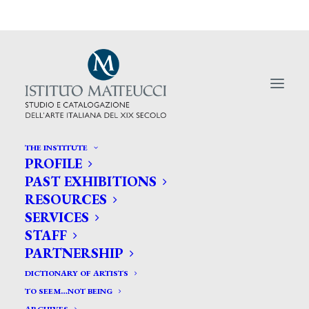
THE INSTITUTE
PROFILE
PAST EXHIBITIONS
RESOURCES
Giovanni Fattori, una grande
SERVICES
STAFF
mostra alla Gam di Torino
PARTNERSHIP
DICTIONARY OF ARTISTS
TO SEEM…NOT BEING