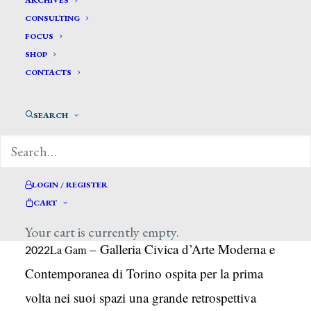
ARCHIVES
CONSULTING
FOCUS
SHOP
CONTACTS
SEARCH
da: La Stampa – Torino, 4 ottobre 2021
LOGIN / REGISTER
Una importante retrospettiva con oltre 60 capolavori
CART
dell’artista livornese dal 14 ottobre al 20 marzo
Your cart is currently empty.
– Galleria Civica d’Arte Moderna e
La Gam
2022
Contemporanea di Torino ospita per la prima
volta nei suoi spazi una grande retrospettiva