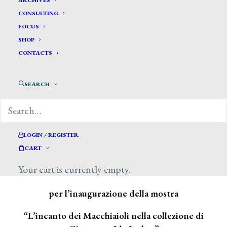
ARCHIVES
CONSULTING
FOCUS
SHOP
CONTACTS
SEARCH
LOGIN / REGISTER
Vi aspettiamo al Museo Poldi Pezzoli
CART
Your cart is currently empty.
Giovedì 12 novembre, alle ore 18.30
per l’inaugurazione della mostra
“L’incanto dei Macchiaioli nella collezione di