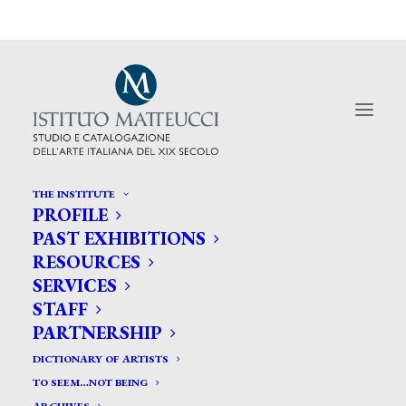
THE INSTITUTE
PROFILE
PAST EXHIBITIONS
Invito all'inaugurazione della
RESOURCES
mostra "L'incanto dei Macchiaioli
SERVICES
nella collezione di Giacomo e Ida
STAFF
PARTNERSHIP
Jucker" al Museo Poldi Pezzoli
DICTIONARY OF ARTISTS
TO SEEM…NOT BEING