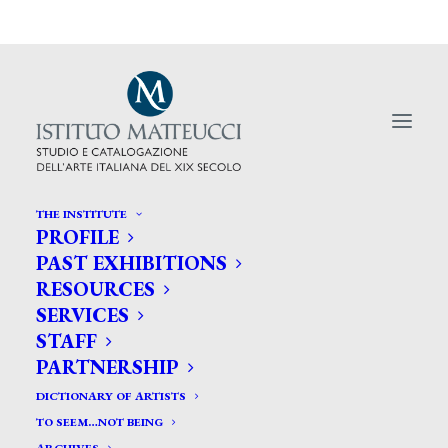
THE INSTITUTE
PROFILE
PAST EXHIBITIONS
L’Istituto Matteucci tra i
RESOURCES
collaboratori della grande mostra
SERVICES
STAFF
al museo degli impressionisti di
PARTNERSHIP
Giverny
DICTIONARY OF ARTISTS
TO SEEM…NOT BEING