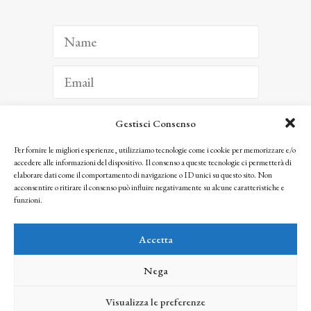
Gestisci Consenso
ISCRIVITI
Per fornire le migliori esperienze, utilizziamo tecnologie come i cookie per memorizzare e/o
accedere alle informazioni del dispositivo. Il consenso a queste tecnologie ci permetterà di
Facendo clic per iscriverti, riconosci che le tue informazioni saranno trattate
elaborare dati come il comportamento di navigazione o ID unici su questo sito. Non
seguendo la nostra
Privacy Policy
acconsentire o ritirare il consenso può influire negativamente su alcune caratteristiche e
© 2025 Istituto Matteucci. All right reserved
funzioni.
Nessuna parte di questo sito può essere riprodotta o trasmessa con qualsiasi mezzo senza
l’autorizzazione scritta dei proprietari dei diritti e dell’Istituto Matteucci
Accetta
Nega
Visualizza le preferenze
credits