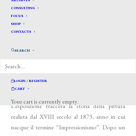
ARCHIVES
CONSULTING
FOCUS
SHOP
CONTACTS
SEARCH
Nella primavera 2020 (27 marzo – 17 luglio) il
Musée des Impressionismes di Giverny darà
luogo alla mostra “Plein Air. Da Corot a
LOGIN / REGISTER
Monet” curata da Marina Ferretti.
CART
Your cart is currently empty.
L’esposizione traccerà la storia della pittura
realista dal XVIII secolo al 1873, anno in cui
nacque il termine “Impressionismo”. Dopo un