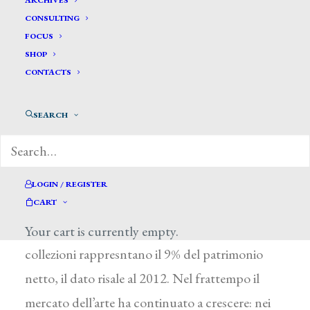
ARCHIVES
CONSULTING
FOCUS
SHOP
CONTACTS
di Marilena Pirrelli, Il Sole 24 Ore, 20
SEARCH
settembre 2014
LOGIN / REGISTER
CART
Nell’asset allocation dei super ricchi l’arte e le
Your cart is currently empty.
collezioni rappresntano il 9% del patrimonio
netto, il dato risale al 2012. Nel frattempo il
mercato dell’arte ha continuato a crescere: nei