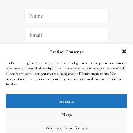
Gestisci Consenso
ISCRIVITI
Per fornire le migliori esperienze, utilizziamo tecnologie come i cookie per memorizzare e/o
accedere alle informazioni del dispositivo. Il consenso a queste tecnologie ci permetterà di
Facendo clic per iscriverti, riconosci che le tue informazioni saranno trattate
elaborare dati come il comportamento di navigazione o ID unici su questo sito. Non
seguendo la nostra
Privacy Policy
acconsentire o ritirare il consenso può influire negativamente su alcune caratteristiche e
© 2025 Istituto Matteucci. All right reserved
funzioni.
Nessuna parte di questo sito può essere riprodotta o trasmessa con qualsiasi mezzo senza
l’autorizzazione scritta dei proprietari dei diritti e dell’Istituto Matteucci
Accetta
Nega
Visualizza le preferenze
credits